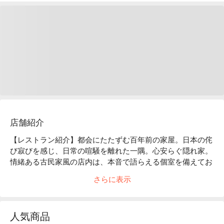
店舗紹介
【レストラン紹介】都会にたたずむ百年前の家屋。日本の侘
び寂びを感じ、日常の喧騒を離れた一隅。心安らぐ隠れ家。
情緒ある古民家風の店内は、本音で語らえる個室を備えてお
ります。創作性あふれる「和モダン」のお料理は、時代と共
さらに表示
に進化していきます。

【店内雰囲気】「くいもの屋わん」のコンセプトである“ 100 
年前の古民家”をイメージした店内。和情緒のある落ち着い
人気商品
た雰囲気は、私たちのお客様へ対するおもてなしの心と、た