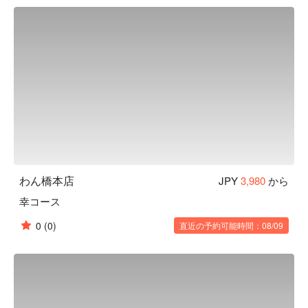
くさんの職人達の手によって作られます。「日常の中の美」
を大切にし、お客様にゆっくりくつろいでいただき、お食事
やお酒を楽しんでいただきたいという気持ちから、木造の内
装・照度を落とした空間・笹や着物帯などの装飾まで徹底的
にこだわった、和風個室居酒屋として“わん”は生まれまし
た。「くいもの屋わん」では、器にも拘っています。「わ
ん」の由来は「椀」から来ています。器も料理の一部と捉
え、一部の食器は栃木県益子焼を取り入れ、一つ一つ手作り
で作っています。この益子焼が「くいもの屋わん」の古民家
風の内装によく合います。

【こだわりの食材】

野菜からはじまるお食事 ：くいもの屋わんのお通しはサラ
わん橋本店
JPY
3,980
から
ダです。野菜を先に食べることでその後の糖質の吸収を穏や
幸コース
かにし、急激な血糖値の上昇や糖の摂り過ぎを防ぐことがで
きます。おかわり自由で、ドレッシングも指定できます。

0
(0)
直近の予約可能時間：08/09
陶器のビール ：くいもの屋わんのビールは陶器で提供いた
します。和の内装と、こだわりのグラスや益子焼のお皿で大
切なひとときを演出します。

 一日一杯のお味噌汁 ：くいもの屋わんは、最後にあがり椀
（お味噌汁）をサービスしております。お味噌汁の中に含ま
れる大豆タンパクには血中のコレステロール値を低くした