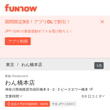
期間限定3倍！アプリDLで割引！
JPY 1200 の新規登録ギフトを受け取ろう！
アプリ利用
東京
/
わん橋本店
1/5
餐廳 (Restaurant)
わん橋本店
神奈川県相模原市緑区橋本 6 - 2 - 3 ビーズタワー橋本 1F
営業時間
0.0
·
口コミ 0
直近の予約可能時間：08/09
予算 JPY 3,500