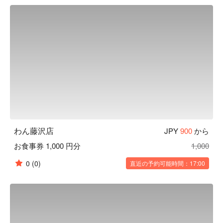
くさんの職人達の手によって作られます。「日常の中の美」
を大切にし、お客様にゆっくりくつろいでいただき、お食事
やお酒を楽しんでいただきたいという気持ちから、木造の内
装・照度を落とした空間・笹や着物帯などの装飾まで徹底的
にこだわった、和風個室居酒屋として“わん”は生まれまし
た。「くいもの屋わん」では、器にも拘っています。「わ
ん」の由来は「椀」から来ています。器も料理の一部と捉
え、一部の食器は栃木県益子焼を取り入れ、一つ一つ手作り
で作っています。この益子焼が「くいもの屋わん」の古民家
風の内装によく合います。

【こだわりの食材】

野菜からはじまるお食事 ：くいもの屋わんのお通しはサラ
わん藤沢店
JPY
900
から
ダです。野菜を先に食べることでその後の糖質の吸収を穏や
お食事券 1,000 円分
1,000
かにし、急激な血糖値の上昇や糖の摂り過ぎを防ぐことがで
きます。おかわり自由で、ドレッシングも指定できます。

0
(0)
直近の予約可能時間：17:00
陶器のビール ：くいもの屋わんのビールは陶器で提供いた
します。和の内装と、こだわりのグラスや益子焼のお皿で大
切なひとときを演出します。

 一日一杯のお味噌汁 ：くいもの屋わんは、最後にあがり椀
（お味噌汁）をサービスしております。お味噌汁の中に含ま
れる大豆タンパクには血中のコレステロール値を低くした