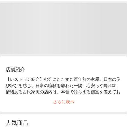
店舗紹介
【レストラン紹介】都会にたたずむ百年前の家屋。日本の侘
び寂びを感じ、日常の喧騒を離れた一隅。心安らぐ隠れ家。
情緒ある古民家風の店内は、本音で語らえる個室を備えてお
ります。創作性あふれる「和モダン」のお料理は、時代と共
さらに表示
に進化していきます。

【店内雰囲気】「くいもの屋わん」のコンセプトである“ 100 
年前の古民家”をイメージした店内。和情緒のある落ち着い
人気商品
た雰囲気は、私たちのお客様へ対するおもてなしの心と、た