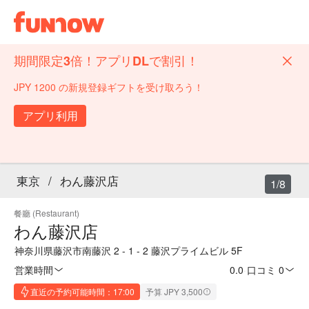
期間限定3倍！アプリDLで割引！
JPY 1200 の新規登録ギフトを受け取ろう！
アプリ利用
東京
/
わん藤沢店
1/8
餐廳 (Restaurant)
わん藤沢店
神奈川県藤沢市南藤沢 2 - 1 - 2 藤沢プライムビル 5F
営業時間
0.0
·
口コミ 0
直近の予約可能時間：17:00
予算 JPY 3,500