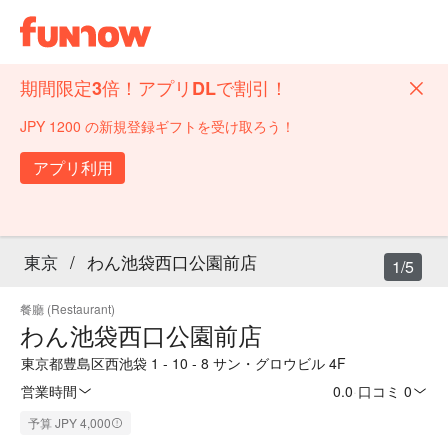
期間限定3倍！アプリDLで割引！
JPY 1200 の新規登録ギフトを受け取ろう！
アプリ利用
東京
/
わん池袋西口公園前店
1/5
餐廳 (Restaurant)
わん池袋西口公園前店
東京都豊島区西池袋 1 - 10 - 8 サン・グロウビル 4F
営業時間
0.0
·
口コミ 0
予算 JPY 4,000