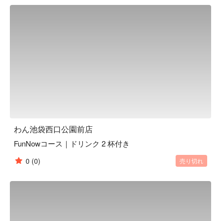
くさんの職人達の手によって作られます。「日常の中の美」
を大切にし、お客様にゆっくりくつろいでいただき、お食事
やお酒を楽しんでいただきたいという気持ちから、木造の内
装・照度を落とした空間・笹や着物帯などの装飾まで徹底的
にこだわった、和風個室居酒屋として“わん”は生まれまし
た。「くいもの屋わん」では、器にも拘っています。「わ
ん」の由来は「椀」から来ています。器も料理の一部と捉
え、一部の食器は栃木県益子焼を取り入れ、一つ一つ手作り
で作っています。この益子焼が「くいもの屋わん」の古民家
風の内装によく合います。

【こだわりの食材】

野菜からはじまるお食事 ：くいもの屋わんのお通しはサラ
わん池袋西口公園前店
ダです。野菜を先に食べることでその後の糖質の吸収を穏や
FunNowコース｜ドリンク 2 杯付き
かにし、急激な血糖値の上昇や糖の摂り過ぎを防ぐことがで
きます。おかわり自由で、ドレッシングも指定できます。

0
(0)
売り切れ
陶器のビール ：くいもの屋わんのビールは陶器で提供いた
します。和の内装と、こだわりのグラスや益子焼のお皿で大
切なひとときを演出します。

 一日一杯のお味噌汁 ：くいもの屋わんは、最後にあがり椀
（お味噌汁）をサービスしております。お味噌汁の中に含ま
れる大豆タンパクには血中のコレステロール値を低くした