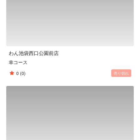
り、血管を丈夫にする働きがあります。
わん池袋西口公園前店
幸コース
0
(0)
売り切れ