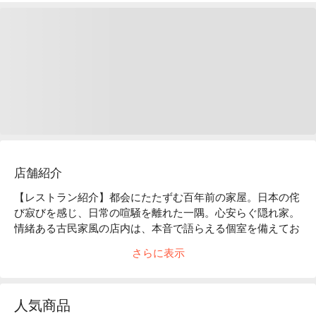
店舗紹介
【レストラン紹介】都会にたたずむ百年前の家屋。日本の侘
び寂びを感じ、日常の喧騒を離れた一隅。心安らぐ隠れ家。
情緒ある古民家風の店内は、本音で語らえる個室を備えてお
ります。創作性あふれる「和モダン」のお料理は、時代と共
さらに表示
に進化していきます。

【店内雰囲気】「くいもの屋わん」のコンセプトである“ 100 
年前の古民家”をイメージした店内。和情緒のある落ち着い
人気商品
た雰囲気は、私たちのお客様へ対するおもてなしの心と、た