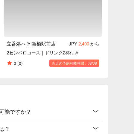
立呑処へそ 新橋駅前店
JPY
2,400
から
2センベロコース｜ドリンク2杯付き
0
(0)
直近の予約可能時間：08/08
は可能ですか？
は？