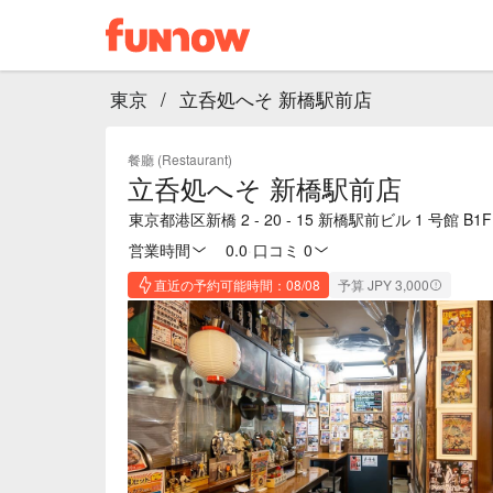
東京
/
立呑処へそ 新橋駅前店
餐廳 (Restaurant)
立呑処へそ 新橋駅前店
東京都港区新橋 2 - 20 - 15 新橋駅前ビル 1 号館 B1F
営業時間
0.0
·
口コミ 0
直近の予約可能時間：08/08
予算 JPY 3,000