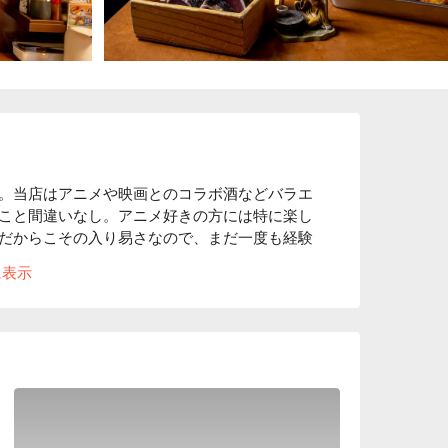
。当店はアニメや映画とのコラボ酒などバラエ
こと間違いなし。アニメ好きの方には特に楽し
だからこその入り易さなので、まだ一度も経験
に表示
じめ、一日 5 セット限定の築地直送お刺身セ
牛ステーキなどお料理にも自信があります。

新橋駅烏森口と都営地下鉄浅草線改札の間にあり、
とができます。