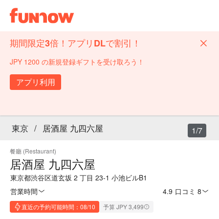
期間限定3倍！アプリDLで割引！
JPY 1200 の新規登録ギフトを受け取ろう！
アプリ利用
東京
/
居酒屋 九四六屋
1/7
餐廳 (Restaurant)
居酒屋 九四六屋
東京都渋谷区道玄坂 2 丁目 23-1 小池ビルB1
営業時間
4.9
·
口コミ 8
直近の予約可能時間：08/10
予算 JPY 3,499