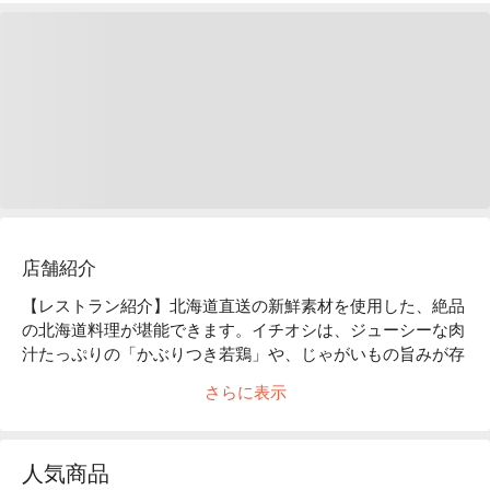
店舗紹介
【レストラン紹介】北海道直送の新鮮素材を使用した、絶品
の北海道料理が堪能できます。イチオシは、ジューシーな肉
汁たっぷりの「かぶりつき若鶏」や、じゃがいもの旨みが存
分に味わえる「塩辛じゃがバター」、絶妙な醤油加減がたま
さらに表示
らない「自家製いくら丼」など。また、裏メニューが豊富な
のも魅力的！また、当店は予約をすれば生ガキやカニなどの
取り寄せができ、DVD 持ち込みもできます。

人気商品
【店内雰囲気】レトロでアットホームな雰囲気の店内は、ほ