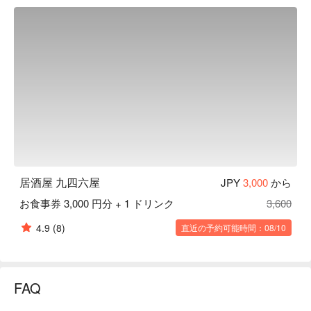
っと一息ついてくつろげる居心地の良い空間。友人や気心の
知れた仲間と家飲みをしているような心持ちになれるのが魅
力的！遊び心とサービス精神あふれる店長のもと、朝まで充
実の宴会ができるお店です。

【アクセス】渋谷の中でも最も賑やかなエリア「道玄坂」に
あります。店に行くついでにスクランブル交差点にも寄って
みて、素晴らしい写真をとりましょう！
居酒屋 九四六屋
JPY
3,000
から
お食事券 3,000 円分 + 1 ドリンク
3,600
4.9
(8)
直近の予約可能時間：08/10
FAQ