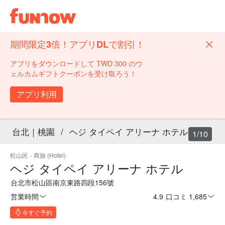
期間限定3倍！アプリDLで割引！
アプリをダウンロードして TWD 300 のウ
ェルカムギフトクーポンを受け取ろう！
アプリ利用
台北｜桃園
/
ヘジ タイペイ アリーナ ホテル
1/10
松山区
·
商旅 (Hotel)
ヘジ タイペイ アリーナ ホテル
台北市松山區南京東路四段156號
営業時間
4.9
·
口コミ 1,685
今すぐ予約