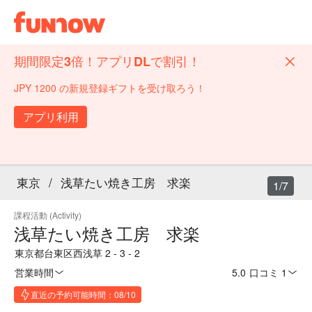
期間限定3倍！アプリDLで割引！
JPY 1200 の新規登録ギフトを受け取ろう！
アプリ利用
東京
/
浅草たい焼き工房 求楽
1/7
課程活動 (Activity)
浅草たい焼き工房 求楽
東京都台東区西浅草 2 - 3 - 2
営業時間
5.0
·
口コミ 1
直近の予約可能時間：08/10