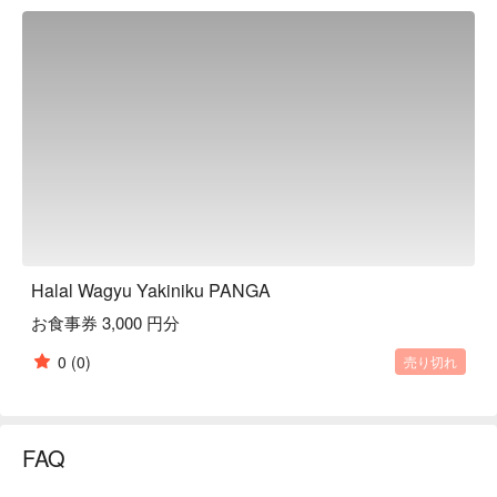
【店内雰囲気】木と土をテーマに、自然素材をふんだんに取
り入れたくつろげる空間です。1 階・2 階席があり、貸切・
個室まで多種多様にご利用いただけます。
Halal Wagyu Yakiniku PANGA
お食事券 3,000 円分
0
(0)
売り切れ
FAQ