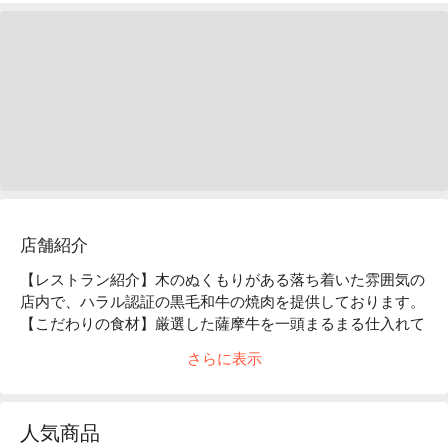
店舗紹介
【レストラン紹介】木のぬくもりがある落ち着いた雰囲気の
店内で、ハラル認証の黒毛和牛の焼肉を提供しております。

【こだわりの食材】厳選した薩摩牛を一頭まるまる仕入れて
いるからこそ、味わえる希少な部位をたくさんご用意してお
さらに表示
ります。旨みがジュワっと広がりますので、是非ご賞味くだ
さい。また、当店は全ての食材においてハラルの認証を取得
しています。それだけ食材にこだわり、安心・安全を心がけ
人気商品
たおいしい食材のみご提供させて頂いております。
