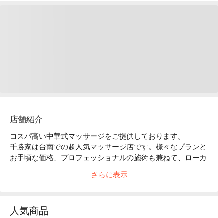
店舗紹介
コスパ高い中華式マッサージをご提供しております。

千勝家は台南での超人気マッサージ店です。様々なプランと
お手頃な価格、プロフェッショナルの施術も兼ねて、ローカ
ルで人気を集まっています！

さらに表示
プロの施術師：千勝家にはプロフェッショナルのベテラン施
術師が揃われ、上質な施術で、お客様に褒め称えられていま
す。

人気商品
口コミ：グーグル評価 4.7 星の大好評を頂いております。丁