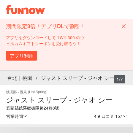
期間限定3倍！アプリDLで割引！
アプリをダウンロードして TWD 300 のウ
ェルカムギフトクーポンを受け取ろう！
アプリ利用
台北｜桃園
/
ジャスト スリープ - ジャオ シー
1/7
礁溪鄉
·
溫泉 (Hot Spring)
ジャスト スリープ - ジャオ シー
宜蘭縣礁溪鄉德陽路24巷8號
営業時間
4.9
·
口コミ 157