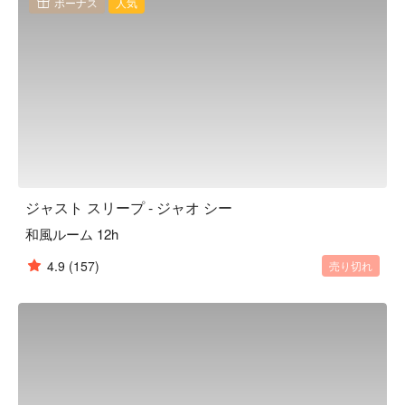
ボーナス
人気
行くことができます。全室で炭酸塩化ナトリウム温泉をお楽
しみいただける、礁渓地区の新アイコンとなるデザインホテ
ルでもあります。

嬉しいサービス：無料 Wi-Fi、24 時間フロント対応、日本式
大浴場、露天温泉プール、伝統遊戯の部屋、キッズクラブな
ど。
ジャスト スリープ - ジャオ シー
和風ルーム 12h
4.9
(157)
売り切れ