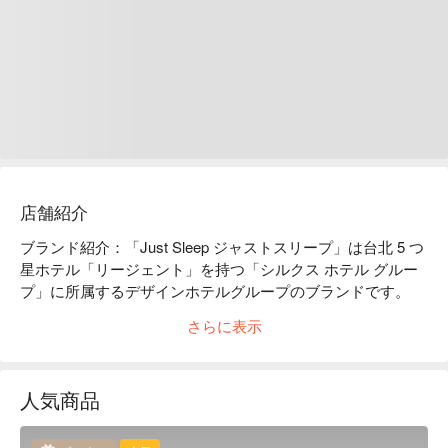
店舗紹介
ブランド紹介：「Just Sleep ジャストスリープ」は台北 5 つ
星ホテル「リージェント」を持つ「シルクス ホテル グルー
プ」に所属するデザインホテルグループのブランドです。
「ご満足いただけるご宿泊をお届けする ジャストスリー
さらに表示
プ」のブランド精神にこだわり、親しみやすくお手頃な料金
にて、5 つ星ホテルの美しく優れたサービスをお楽しみいた
だけます。

人気商品
ホテル紹介：「ジャストスリープ宜蘭礁溪館」は賑やかな礁
渓ショッピングエリアに位置しています。さらに、湯圍溝温
泉公園、礁溪温泉広場などの有名な観光スポットにも徒歩で