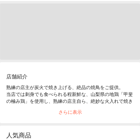
店舗紹介
熟練の店主が炭火で焼き上げる、絶品の焼鳥をご提供。

当店では刺身でも食べられる程新鮮な、山梨県の地鶏「甲斐
の極み鶏」を使用し、熟練の店主自ら、絶妙な火入れで焼き
上げます。

さらに表示
提供する焼鳥は非常に大きく、食べ応えのある一串は上質な
地鶏の旨味が口いっぱいに広がります。

中でも名物の鴨入り塩つくねは 1 人 1 本必ず頼まれる不動の
人気商品
No. 1商品！是非みなさまもご賞味下さいませ。
