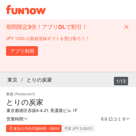
期間限定3倍！アプリDLで割引！
JPY 1200 の新規登録ギフトを受け取ろう！
アプリ利用
東京
/
とりの炭家
1/13
餐廳 (Restaurant)
とりの炭家
東京都港区赤坂6-4-21 美濃屋ビル 1F
営業時間
0.0
·
口コミ 0
直近の予約可能時間：08/09
予算 JPY 5,000