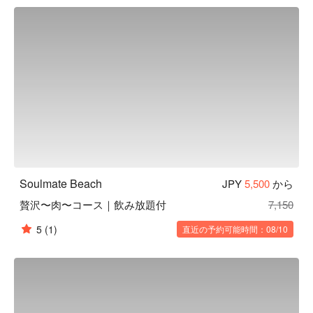
に海鮮。50 種類から選べる飲み放題と共にお楽しみくださ
い！

【店内雰囲気】新宿で海の家のような BBQ 居酒屋を堪能し
ていただけます。壁に青い海とビーチの壁掛けが飾ってあり
ます。また、床に透けて見える砂や貝もとても綺麗！BGM
は波の音で、まるで海に来たかのような夏らしい雰囲気を楽
しめます。
Soulmate Beach
JPY
5,500
から
贅沢〜肉〜コース｜飲み放題付
7,150
5
(1)
直近の予約可能時間：08/10