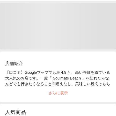
店舗紹介
【口コミ】Googleマップでも星 4.9 と、高い評価を得ている
大人気のお店です。一度「 Soulmate Beach 」を訪れたらな
んどでも行きたくなること間違えなし。美味しい焼肉はもち
ろん、おしゃれな内観で爽やかな雰囲気を演出。一度足を運
さらに表示
んだら、トリコになるはずです。

【看板メニュー】

満腹BBQセット：お肉と海鮮を詰め合わせた、贅沢なBBQ
人気商品
セットです！牛タン、岩中豚究極ステーキ、季節野菜、さら