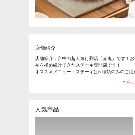
店舗紹介
店舗紹介：台中の超人気行列店「赤鬼」です！お
キを極め続けてきたステーキ専門店です！

オススメメニュー：ステーキは5 種類のみのご用
す。「牛カルビ」「サーロイン」「ヒレ」「ポー
さら
キ以外のおかずも提供しています。

インテリア：黒×赤、真ん中には大きなゴールド
つ外観です。店内は黒と深めの木の色のトーンで
です。広々とした座席で気軽にステーキをお楽し
人気商品