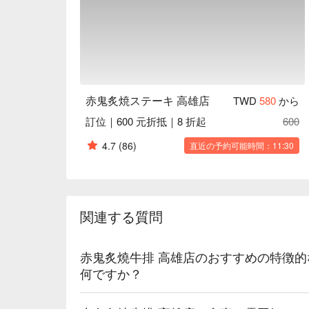
赤鬼炙焼ステーキ 高雄店
TWD
580
から
訂位｜600 元折抵｜8 折起
600
4.7
(86)
直近の予約可能時間：11:30
関連する質問
赤鬼炙燒牛排 高雄店のおすすめの特徴
何ですか？