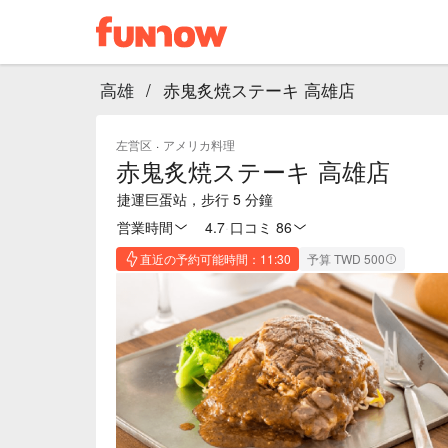
高雄
/
赤鬼炙焼ステーキ 高雄店
左営区
·
アメリカ料理
赤鬼炙焼ステーキ 高雄店
捷運巨蛋站，步行 5 分鐘
営業時間
4.7
·
口コミ 86
直近の予約可能時間：11:30
予算 TWD 500