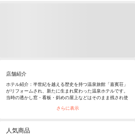
店舗紹介
ホテル紹介：半世紀を越える歴史を持つ温泉旅館「嘉賓荘」
がリフォームされ、新たに生まれ変わった温泉ホテルです。
当時の透かし窓・看板・斜めの屋上などはそのまま残され使
用されています。古いものと新しいものが混ざり合う、穏や
さらに表示
かな雰囲気漂う温泉ホテルが誕生しました。歴史ある旅館の
新たな楽しみ方をぜひお試しください！

絶好な立地：温泉で有名な「礁渓」の繁華街に位置し、台鉄
人気商品
礁渓駅からも徒歩わずか 6 分です！湯囲溝温泉公園、礁渓温