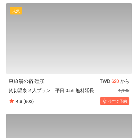
泉広場などの観光スポットや、礁渓 B 級グルメ、お土産の名
店「奕順軒」も近くに位置し、礁渓旅行にピッタリなロケー
人気
ションです。

嬉しいサービス：無料 Wi-Fi、24 時間フロント対応、多言語
スタッフ、レストラン、荷物預かりなど。
東旅湯の宿 礁渓
TWD
620
から
貸切温泉 2 人プラン｜平日 0.5h 無料延長
1,199
4.6
(602)
今すぐ予約