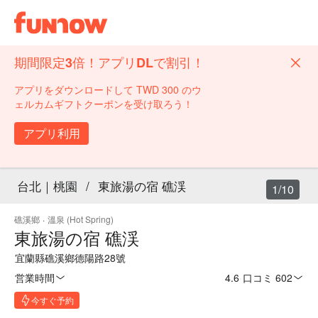
期間限定3倍！アプリDLで割引！
アプリをダウンロードして TWD 300 のウ
ェルカムギフトクーポンを受け取ろう！
アプリ利用
台北｜桃園
/
東旅湯の宿 礁渓
1/10
礁溪鄉
·
溫泉 (Hot Spring)
東旅湯の宿 礁渓
宜蘭縣礁溪鄉德陽路28號
営業時間
4.6
·
口コミ 602
今すぐ予約