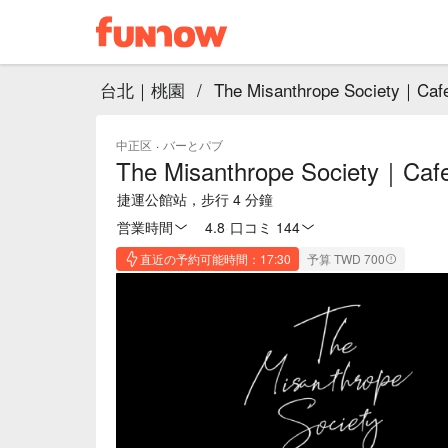
台北｜桃園
/
The Misanthrope Society｜Cafe
中正区
·
バーとパブ
The Misanthrope Society｜Cafe
捷運公館站，步行 4 分鐘
営業時間
4.8
·
口コミ 144
直近の予約可能時間：17:30
予算 TWD 700