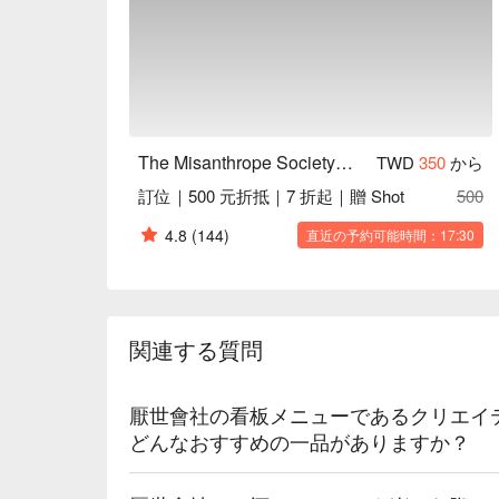
🍳 主廚推薦

【你蘋什麼鴨燉飯】鴨肉燉至鮮嫩，蘋果香氣濃郁

【月初就吃土】松露細滑，泥土香氣撲鼻

【與世隔絕的蛋】蛋白柔嫩，蛋黃濃郁滑順

【松丟哩松露薯條】薯條酥脆，松露香氣四溢

The Misanthrope Society｜Cafe Bistro Bookstore
TWD
350
から
🍽️ 口碑必點

訂位｜500 元折抵｜7 折起｜贈 Shot
500
【三明治】吐司酥脆，夾層豐富多汁

【墨西哥餅】玉米餅香軟，餡料鮮美

4.8
(144)
直近の予約可能時間：17:30
【關東麵】湯頭濃郁，麵條滑順彈牙

【鴨肉起司燉飯】鴨肉香嫩，起司濃郁絲滑

【雞胸肉關東麵】雞肉鮮嫩多汁，湯頭香濃

関連する質問
🥤 特色飲品

【鬼島冰茶】濃郁果香，茶味悠長

【遺言】辛辣微甜，餘韻持久

厭世會社の看板メニューであるクリエイ
【清酒】清新淡雅，口感柔順

どんなおすすめの一品がありますか？
【調酒】香醇均衡，口感豐富
