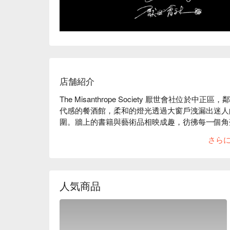
店舗紹介
The Misanthrope Society 厭世會社
代感的餐酒館，柔和的燈光透過大窗戶洩漏出迷人
圍。牆上的書籍與藝術品相映成趣，彷彿每一個角
謐的時光之中。

さら
在這迷人的空間中，經典 10oz 肋眼牛排、鬼
的完美催化劑。每道菜都彷彿在悄然述說著獨特的
人気商品
🤩 玩樂情報

人均消費：均消 TWD 500

適合情境：一人獨享、多人聚餐、日常餐廳、朋友
貼心服務：有無線網路、有停車位
