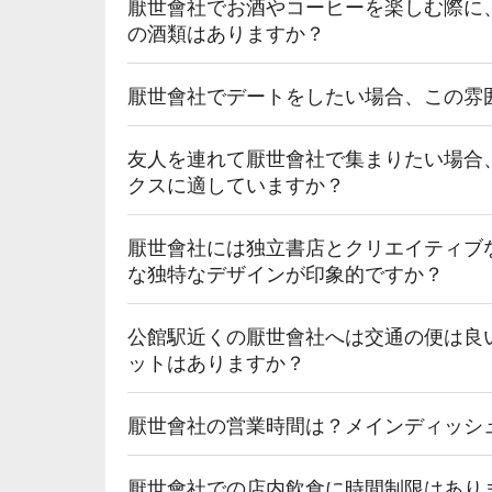
💡 未成年請勿飲酒；禁止酒駕
厭世會社でお酒やコーヒーを楽しむ際に
の酒類はありますか？
厭世會社でデートをしたい場合、この雰
友人を連れて厭世會社で集まりたい場合
クスに適していますか？
厭世會社には独立書店とクリエイティブ
な独特なデザインが印象的ですか？
公館駅近くの厭世會社へは交通の便は良
ットはありますか？
厭世會社の営業時間は？メインディッシ
厭世會社での店内飲食に時間制限はあり