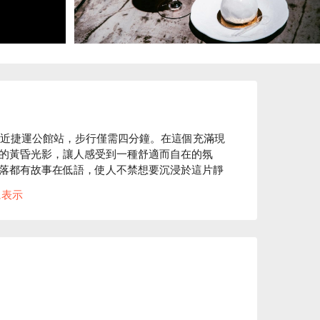
位於中正區，鄰近捷運公館站，步行僅需四分鐘。在這個充滿現
的黃昏光影，讓人感受到一種舒適而自在的氛
落都有故事在低語，使人不禁想要沉浸於這片靜
に表示
島冰茶與遺言等招牌菜品，成為提升聚會或用餐經驗
故事，讓這裡的每一刻更加令人難忘。

聚餐、餐酒館
