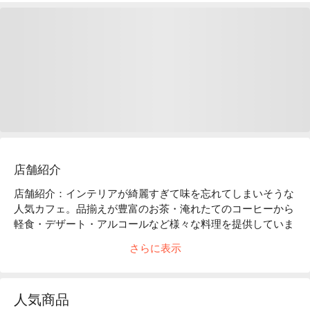
店舗紹介
店舗紹介：インテリアが綺麗すぎて味を忘れてしまいそうな
人気カフェ。品揃えが豊富のお茶・淹れたてのコーヒーから
軽食・デザート・アルコールなど様々な料理を提供していま
す。

さらに表示
おすすめ料理：お茶やコーヒーはもちろん。ヒューガルデン
とワインも提供しています。お疲れの時にぜひ Costumice 
Cafe へ。

人気商品
インテリア：木材質の家具がナチュラルな雰囲気を演出。座