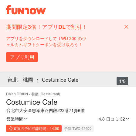
期間限定3倍！アプリDLで割引！
アプリをダウンロードして TWD 300 のウ
ェルカムギフトクーポンを受け取ろう！
アプリ利用
台北｜桃園
/
Costumice Cafe
1/8
Da'an District
·
餐廳 (Restaurant)
Costumice Cafe
台北市大安區忠孝東路四段223巷71弄6號
営業時間
4.8
·
口コミ 32
直近の予約可能時間：14:00
予算 TWD 425