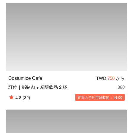
ると二度と立ち上がれないほど快適なソファと緑の溢れるガ
ーデン。ゆっくりと至福のひと時をお過ごしください。
Costumice Cafe
TWD
750
から
訂位｜鹹豬肉 + 精釀飲品 2 杯
880
4.8
(32)
直近の予約可能時間：14:00