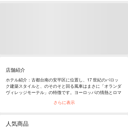
店舗紹介
ホテル紹介：古都台南の安平区に位置し、17 世紀のバロッ
ク建築スタイルと、のそのそと回る風車はまさに「オランダ
ヴィレッジモーテル」の特徴です。ヨーロッパの情熱とロマ
ンを存分に楽しみましょう！

さらに表示
便利なアクセス：台鉄台南駅より車で 12 分。近くには有名
なスポット、安平古堡・花園夜市・四草緑のトンネルなどが
あります。

人気商品
嬉しいサービス：無料 Wi-Fi、24 時間フロント対応、駐車