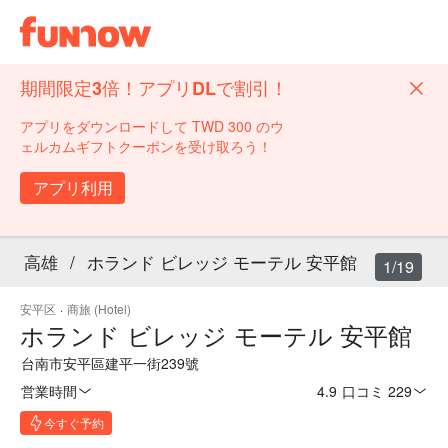
期間限定3倍！アプリDLで割引！
アプリをダウンロードして TWD 300 のウ
ェルカムギフトクーポンを受け取ろう！
アプリ利用
高雄
/
ホランド ビレッジ モーテル 安平館
1/19
安平区
·
商旅 (Hotel)
ホランド ビレッジ モーテル 安平館
台南市安平區建平一街239號
営業時間
4.9
·
口コミ 229
今すぐ予約