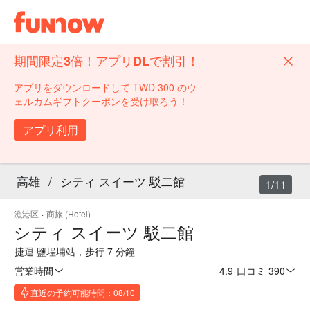
期間限定3倍！アプリDLで割引！
アプリをダウンロードして TWD 300 のウ
ェルカムギフトクーポンを受け取ろう！
アプリ利用
高雄
/
シティ スイーツ 駁二館
1/11
漁港区
·
商旅 (Hotel)
シティ スイーツ 駁二館
捷運 鹽埕埔站，步行 7 分鐘
営業時間
4.9
·
口コミ 390
直近の予約可能時間：08/10