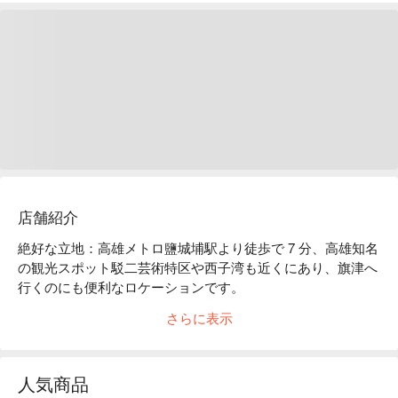
店舗紹介
絶好な立地：高雄メトロ鹽城埔駅より徒歩で 7 分、高雄知名
の観光スポット駁二芸術特区や西子湾も近くにあり、旗津へ
行くのにも便利なロケーションです。

嬉しいサービス：無料 Wi-Fi、24 時間フロント対応、バリア
さらに表示
フリー施設など。

スタイル：ホテル全体はノスタルジックな工業風スタイルで
す。「加工されていない」ワイルドなスタイルが個性的で、
人気商品
赤レンガの壁とアイロンの家具がマッチし、自然で違和感の