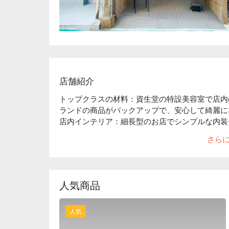
店舗紹介
トップクラスの材料：資生堂の特設美容室で店内
ランドの商品がバックアップで、安心して綺麗に
店内インテリア：細長型のお店でシンプルな内装
い・優雅は当店に関する第一印象で、居心地のい
さら
周辺環境：MRT 中山駅より徒歩 1 分。おし
スポットで、綺麗になった後に存分ショッピング
人気商品
人気