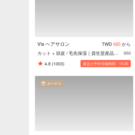
Vis ヘアサロン
TWD
665
から
カット + 頭皮 / 毛先保湿｜資生堂産品使用
950
4.8
(1003)
直近の予約可能時間：15:30
ボーナス