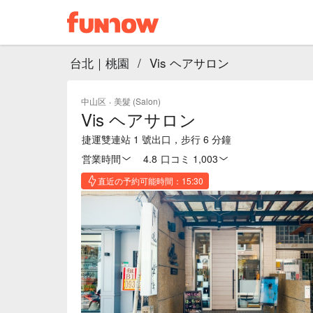
台北｜桃園
/
Vis ヘアサロン
中山区
·
美髮 (Salon)
Vis ヘアサロン
捷運雙連站 1 號出口，步行 6 分鐘
営業時間
4.8
·
口コミ 1,003
直近の予約可能時間：15:30