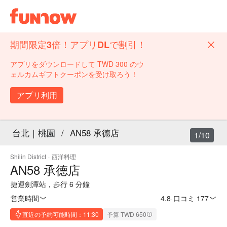
期間限定3倍！アプリDLで割引！
アプリをダウンロードして TWD 300 のウ
ェルカムギフトクーポンを受け取ろう！
アプリ利用
台北｜桃園
/
AN58 承德店
1/10
Shilin District
·
西洋料理
AN58 承德店
捷運劍潭站，步行 6 分鐘
営業時間
4.8
·
口コミ 177
直近の予約可能時間：11:30
予算 TWD 650