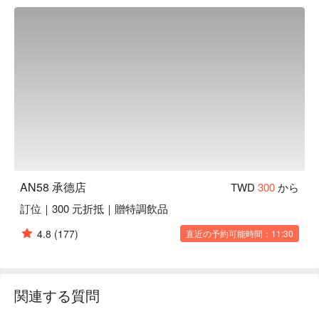
ランの食器としても使用されています。何かと忙しい現代社
会の中でも、ゆっくりと食事をすることの大切さをお客様に
伝えていくことができるよう、くつろぎ易い環境づくりを心
がけています。

オススメメニュー：アリカンテ風海鮮パエリヤは、エビ、イ
カ、ムール貝などの海鮮を用いて、スペイン産のお米と合わ
せたスペインの伝統的な料理です。スペイン風海鮮パスタ
は、厳選された魚介類とパスタを炒めてから焼き、パスタの
食感を引き出す手間ひまかけられた一品です。
AN58 承德店
TWD
300
から
訂位｜300 元折抵｜贈特調飲品
4.8
(177)
直近の予約可能時間：11:30
関連する質問