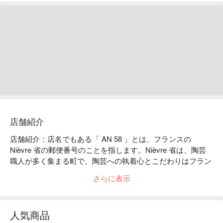
店舗紹介
店舗紹介：店名でもある「 AN 58 」とは、フランスの 
Nièvre 省の郵便番号のことを指します。Nièvre 省は、陶芸
職人が多く集まる町で、陶芸への執着心とこだわりはフラン
スでは群を抜いています。こちらのお店も、そのフランス陶
さらに表示
芸職人に負けないくらい食へのこだわりが強いという意味を
込めて、この「 AN 58 」という名前を付けたそうです。

レストランのポイント：手作りされた陶芸品を海外から輸入
人気商品
し、展示会や販売も行っており、そのうちの一部は、レスト