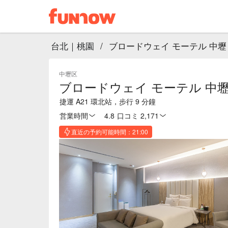
台北｜桃園
/
ブロードウェイ モーテル 中壢
中壢区
ブロードウェイ モーテル 中
捷運 A21 環北站，步行 9 分鐘
営業時間
4.8
·
口コミ 2,171
直近の予約可能時間：21:00