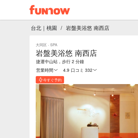
台北｜桃園
/
岩盤美浴悠 南西店
大同区
·
SPA
岩盤美浴悠 南西店
捷運中山站，步行 2 分鐘
営業時間
4.9
·
口コミ 332
今すぐ予約