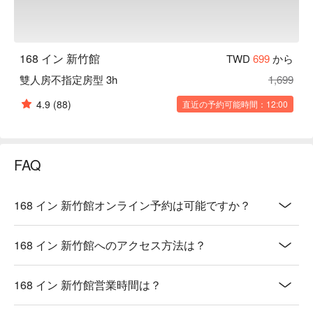
168 イン 新竹館
TWD
699
から
雙人房不指定房型 3h
1,699
4.9
(88)
直近の予約可能時間：12:00
FAQ
168 イン 新竹館オンライン予約は可能ですか？
168 イン 新竹館へのアクセス方法は？
168 イン 新竹館営業時間は？