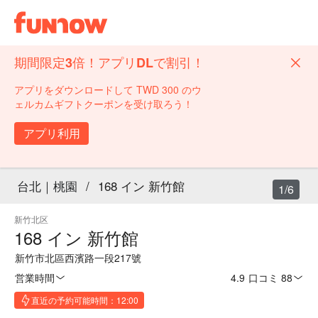
期間限定3倍！アプリDLで割引！
アプリをダウンロードして TWD 300 のウ
ェルカムギフトクーポンを受け取ろう！
アプリ利用
台北｜桃園
/
168 イン 新竹館
1/6
新竹北区
168 イン 新竹館
新竹市北區西濱路一段217號
営業時間
4.9
·
口コミ 88
直近の予約可能時間：12:00