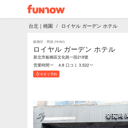
台北｜桃園
/
ロイヤル ガーデン ホテル
板橋区
·
商旅 (Hotel)
ロイヤル ガーデン ホテル
新北市板橋區文化路一段218號
営業時間
4.8
·
口コミ 3,522
今すぐ予約