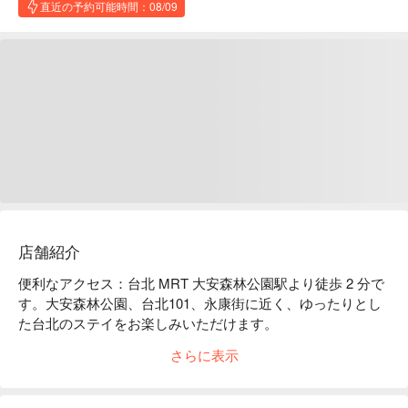
直近の予約可能時間：08/09
店舗紹介
便利なアクセス：台北 MRT 大安森林公園駅より徒歩 2 分で
す。大安森林公園、台北101、永康街に近く、ゆったりとし
た台北のステイをお楽しみいただけます。

スタイル：天井は高く日当たりも良い空間です。スペイン情
さらに表示
緒溢れるインテリアと情熱的なサービスで、最高の宿泊体験
をお届けします。