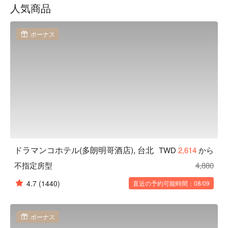
人気商品
ボーナス
ドラマンコホテル(多朗明哥酒店), 台北
TWD
2,614
から
不指定房型
4,880
4.7
(1440)
直近の予約可能時間：08/09
ボーナス