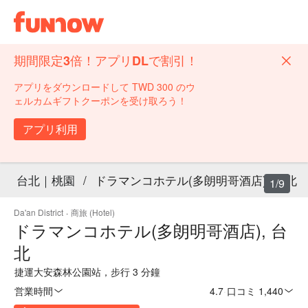
期間限定3倍！アプリDLで割引！
アプリをダウンロードして TWD 300 のウ
ェルカムギフトクーポンを受け取ろう！
アプリ利用
台北｜桃園
/
ドラマンコホテル(多朗明哥酒店), 台北
1/9
Da'an District
·
商旅 (Hotel)
ドラマンコホテル(多朗明哥酒店), 台
北
捷運大安森林公園站，步行 3 分鐘
営業時間
4.7
·
口コミ 1,440