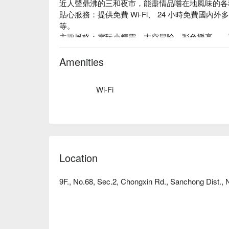
近人聲鼎沸的三和夜市，能盡情品嚐在地風味的各
貼心服務：提供免費 Wi-Fi、 24 小時免費國內
等。

主題風格：電玩小精靈、太空冒險、彩色樂高……
尖叫，一起回歸初心，放鬆享受。
Amenities
Wi-Fi
Location
9F., No.68, Sec.2, Chongxin Rd., Sanchong Dist., 