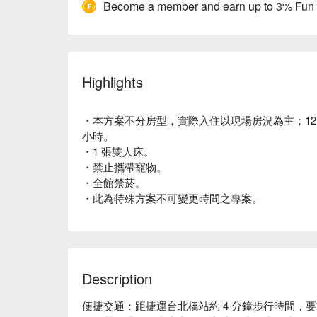
Become a member and earn up to 3% Fun
Highlights
・本方案不分房型，實際入住以現場房況為主；12 小
小時。
・1 張雙人床。
・禁止攜帶寵物。
・全館禁菸。
・此為特殊方案不可變更時間之專案。
Description
便捷交通：距捷運台北橋站約 4 分鐘步行時間，