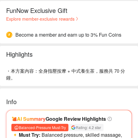
FunNow Exclusive Gift
Explore member-exclusive rewards
Become a member and earn up to 3% Fun Coins
Highlights
・本方案內容：全身指壓按摩 + 中式養生茶，服務共 70 分
鐘。
Info
AI Summary
Google Review Highlights
Balanced-Pressure Must-Try
Rating: 4.2 star
Must Try:
Balanced pressure, skilled massage,