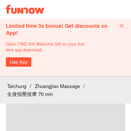
Limited time 3x bonus! Get discounts on
App!
Claim TWD 300 Welcome Gift on your first
time app download!
Use App
Taichung
/
Zhuangjiao Massage
/
全身指壓按摩 70 min