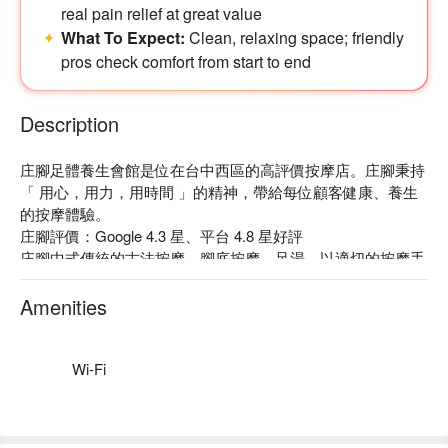
real pain relief at great value
What To Expect:
Clean, relaxing space; friendly
pros check comfort from start to end
Description
庄腳足體養生會館是位在台中西區的高評價按摩店。庄腳秉持
「 用心，用力，用時間 」的精神，帶給每位顧客健康、養生
的按摩體驗。

庄腳評價：Google 4.3 星、平台 4.8 星好評

庄腳中式傳統的古法按摩、腳底按摩、足湯，以適切的按摩手
法與力度，有助促進氣血循環，改善新陳代謝和身體狀況，使
身心皆舒暢、愉快。

Amenities
庄腳每位師傅手法專業、熟練以適當力道和靈活手指，舒緩深
處的肌肉，使經絡充分得到舒緩、放鬆。

庄腳店內採用高貴的中式裝潢，環境乾淨整潔，提供每位顧客
Wi-Fi
舒適的按摩環境。

庄腳足體養生會館預約、庄腳足體養生會館價格、庄腳足體養
生會館優惠立刻查看⬇︎