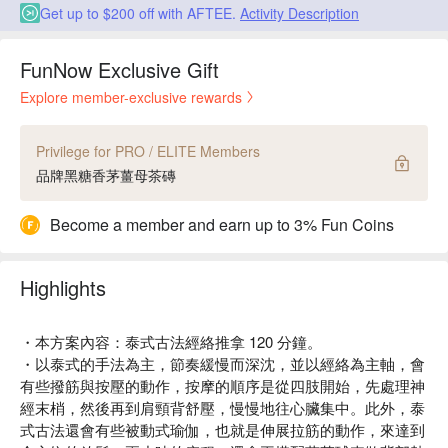
Get up to $200 off with AFTEE.
Activity Description
FunNow Exclusive Gift
Explore member-exclusive rewards
Privilege for PRO / ELITE Members
品牌黑糖香茅薑母茶磚
Become a member and earn up to 3% Fun Coins
Highlights
・本方案內容：泰式古法經絡推拿 120 分鐘。
・以泰式的手法為主，節奏緩慢而深沈，並以經絡為主軸，會
有些撥筋與按壓的動作，按摩的順序是從四肢開始，先處理神
經末梢，然後再到肩頸背舒壓，慢慢地往心臟集中。此外，泰
式古法還會有些被動式瑜伽，也就是伸展拉筋的動作，來達到