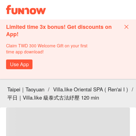
Limited time 3x bonus! Get discounts on
App!
Claim TWD 300 Welcome Gift on your first
time app download!
Use App
Taipei｜Taoyuan
/
Villa.like Oriental SPA ( Ren'ai I )
/
平日｜Villa.like 級泰式古法紓壓 120 min