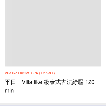
Villa.like Oriental SPA ( Ren'ai I )
平日｜Villa.like 級泰式古法紓壓 120
min