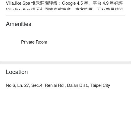
Villa.like Spa 悅禾莊園評價：Google 4.5 星、平台 4.9 星好評

Villa.like Spa 悅禾莊園的泰式按摩、東方指壓、五行能量精油
按摩都是非常熱門的品項，身體心靈都放鬆的課程當然不用
提，氣氛講究，是主顧們忠誠的原因。

Amenities
Villa.like Spa 悅禾莊園全店採峇里島 villa 風格，讓您彷彿像是
進行一場隱身在都市叢林的異國假期！

Villa.like Spa 悅禾莊園仁愛本館預約、Villa.like Spa 悅禾莊園
Private Room
仁愛本館價格、Villa.like Spa 悅禾莊園仁愛本館優惠立刻查看
⬇︎
Location
No.6, Ln. 27, Sec.4, Ren'ai Rd., Da’an Dist., Taipei City