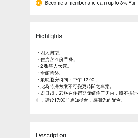
Become a member and earn up to 3% Fun
Highlights
・四人房型。
・住房含 4 份早餐。
・2 張雙人大床。
・全館禁菸。
・最晚退房時間：中午 12:00 。
・此為特殊方案不可變更時間之專案。
・即日起，若您在住宿期間續住三天內，將不提供
巾，請於17:00前通知櫃台，感謝您的配合。
Description