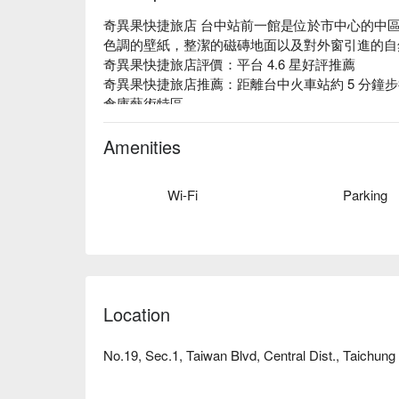
奇異果快捷旅店 台中站前一館是位於市中心的中
色調的壁紙，整潔的磁磚地面以及對外窗引進的自
奇異果快捷旅店評價：平台 4.6 星好評推薦

奇異果快捷旅店推薦：距離台中火車站約 5 分鐘步
倉庫藝術特區。

奇異果快捷旅店 台中站前一館優惠、奇異果快捷
店 台中站前一館休息方案立刻查看⬇︎
Amenities
Wi-Fi
Parking
Location
No.19, Sec.1, Taiwan Blvd, Central Dist., Taichung 