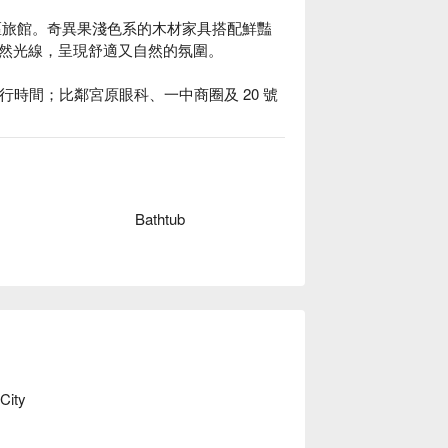
區旅館。奇異果淺色系的木材家具搭配鮮豔
然光線，呈現舒適又自然的氛圍。

行時間；比鄰宮原眼科、一中商圈及 20 號
旅店 台中站前一館住宿方案、奇異果快捷旅
Bathtub
City