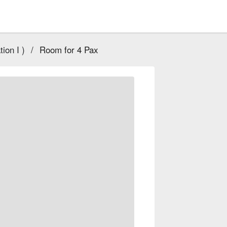
ion I )
/
Room for 4 Pax