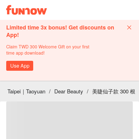
Limited time 3x bonus! Get discounts on
App!
Claim TWD 300 Welcome Gift on your first
time app download!
Use App
Taipei｜Taoyuan
/
Dear Beauty
/
美睫仙子款 300 根