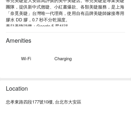
蒂兒美睫是大安區高評價的美甲美睫店。蒂兒美睫是專業美睫
團隊，提供新中式翹睫、小紅書爆款、各類美睫服務，是上海
「奈覓美睫」台灣唯一代理商，使用自有品牌美睫師嫁接專用
膠水 DD 膠，0.7 秒不分乾濕度。

蒂兒美睫評價：Google 5 星好評

蒂兒美睫服務：我們提供日式單根美睫、新中式美睫仙子款、
長短穿插新中式美睫芭比款、新中式美睫漫畫款、專屬淨膚美
Amenities
顏計畫等服務。

蒂兒美睫推薦：專業團隊會依照每個人不同的狀態，提供專業
且客製化的服務，評估、建議、皮膚狀況、尊重與溝通，再安
Wi-Fi
Charging
排最適合的方案搭配。

蒂兒美睫預約、蒂兒美睫價格、蒂兒美睫優惠立刻查看 ⬇︎
Location
忠孝東路四段177號10樓, 台北市大安區