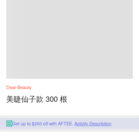
Dear Beauty
美睫仙子款 300 根
Get up to $200 off with AFTEE.
Activity Description