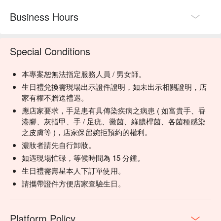
Business Hours
Special Conditions
本專案恕無法指定服務人員 / 男女師。
生日禮兌換需現場出示證件證明，如未出示相關證明，店
家有權不贈送禮遇。
應店家要求，手足患有具傳染疾病之病患 ( 如富貴手、香
港腳、灰指甲、手 / 足疣、黴菌、綠膿桿菌、各菌種感染
之皮膚等 )，店家保留婉拒預約的權利。
濃妝者請先自行卸妝。
如遇現場忙碌，等候時間為 15 分鍾。
生日禮需壽星本人下訂單使用。
請攜帶證件方便店家查驗生日。
Platform Policy