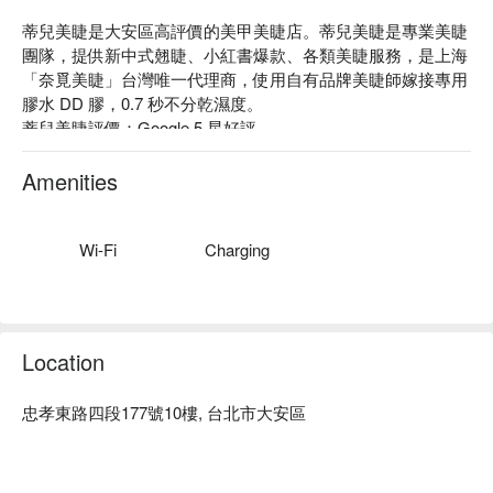
蒂兒美睫是大安區高評價的美甲美睫店。蒂兒美睫是專業美睫
團隊，提供新中式翹睫、小紅書爆款、各類美睫服務，是上海
「奈覓美睫」台灣唯一代理商，使用自有品牌美睫師嫁接專用
膠水 DD 膠，0.7 秒不分乾濕度。

蒂兒美睫評價：Google 5 星好評

蒂兒美睫服務：我們提供日式單根美睫、新中式美睫仙子款、
長短穿插新中式美睫芭比款、新中式美睫漫畫款、專屬淨膚美
Amenities
顏計畫等服務。

蒂兒美睫推薦：專業團隊會依照每個人不同的狀態，提供專業
且客製化的服務，評估、建議、皮膚狀況、尊重與溝通，再安
Wi-Fi
Charging
排最適合的方案搭配。

蒂兒美睫預約、蒂兒美睫價格、蒂兒美睫優惠立刻查看 ⬇︎
Location
忠孝東路四段177號10樓, 台北市大安區