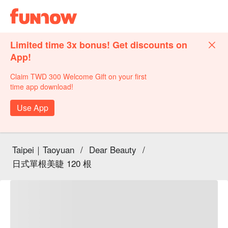
Limited time 3x bonus! Get discounts on
App!
Claim TWD 300 Welcome Gift on your first
time app download!
Use App
Taipei｜Taoyuan
/
Dear Beauty
/
日式單根美睫 120 根