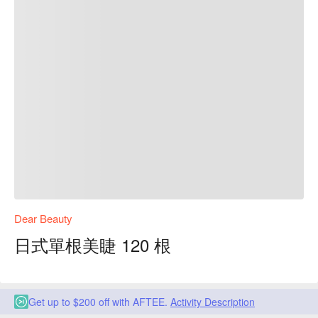
Dear Beauty
日式單根美睫 120 根
Get up to $200 off with AFTEE.
Activity Description