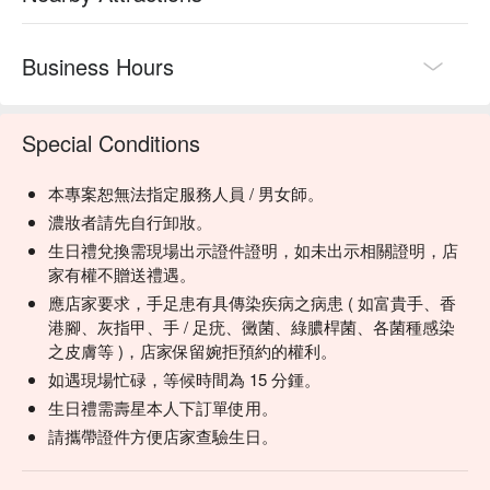
Business Hours
Special Conditions
本專案恕無法指定服務人員 / 男女師。
濃妝者請先自行卸妝。
生日禮兌換需現場出示證件證明，如未出示相關證明，店
家有權不贈送禮遇。
應店家要求，手足患有具傳染疾病之病患 ( 如富貴手、香
港腳、灰指甲、手 / 足疣、黴菌、綠膿桿菌、各菌種感染
之皮膚等 )，店家保留婉拒預約的權利。
如遇現場忙碌，等候時間為 15 分鍾。
生日禮需壽星本人下訂單使用。
請攜帶證件方便店家查驗生日。