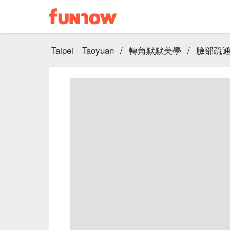
Taipei｜Taoyuan
/
轉角默默美學
/
臉部疏通