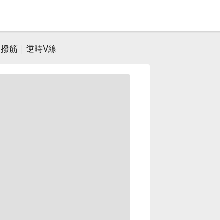
撥筋｜逆時V線