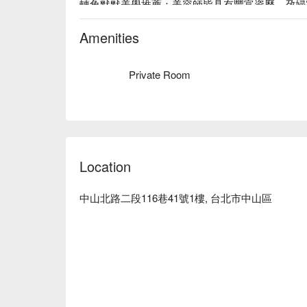
轉角默默美學推薦：美容師皆具有豐富資歷，孕婦
走高質感輕奢風設計，隱密性高。

轉角默默美學預約、轉角默默美學價格、轉角默默美
Amenities
Private Room
Location
中山北路二段116巷41號1樓, 台北市中山區