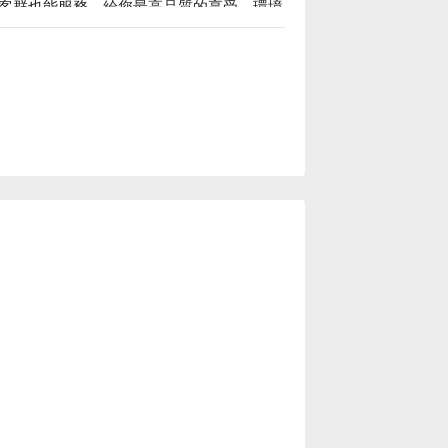
客群也能服務，給您最高品質的享受。環境
學優惠立刻查看 ⬇︎