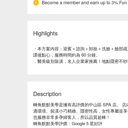
Become a member and earn up to 3% Fun
Highlights
・本方案內容：迎賓＋諮詢＋卸妝＋洗臉＋臉部疏
課後點心，服務時間約為 60 分鐘。
．醫美級別裝潢，名人企業家推薦！地點隱密不吵
Description
轉角默默美學是擁有高評價的中山區 SPA 店。
適環境、裝潢小巧精緻、隱密性高，女性專屬並享
也服務非常多孕婦客人，所以品質超棒！

轉角默默美學評價：Google 5 星好評
