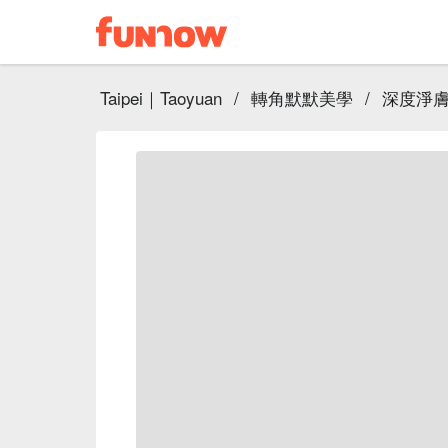
Taipei｜Taoyuan
/
轉角默默美學
/
深度淨