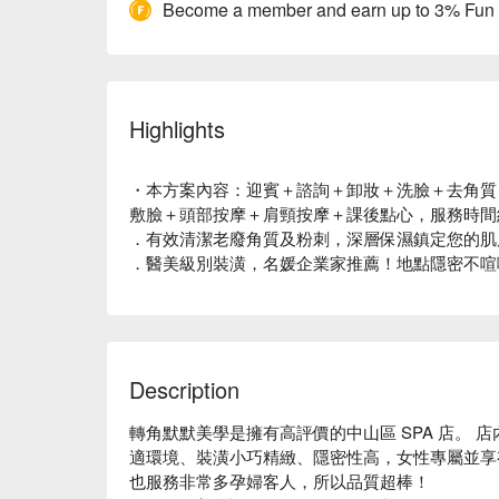
Become a member and earn up to 3% Fun
Highlights
・本方案內容：迎賓＋諮詢＋卸妝＋洗臉＋去角質
敷臉＋頭部按摩＋肩頸按摩＋課後點心，服務時間約
．有效清潔老廢角質及粉刺，深層保濕鎮定您的肌
．醫美級別裝潢，名媛企業家推薦！地點隱密不喧
Description
轉角默默美學是擁有高評價的中山區 SPA 店。
適環境、裝潢小巧精緻、隱密性高，女性專屬並享
也服務非常多孕婦客人，所以品質超棒！
