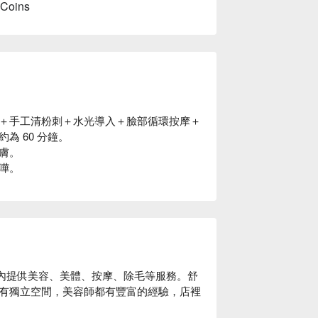
 Coins
＋手工清粉刺＋水光導入＋臉部循環按摩＋
為 60 分鐘。
膚。
嘩。
 店內提供美容、美體、按摩、除毛等服務。舒
有獨立空間，美容師都有豐富的經驗，店裡