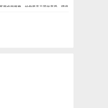
客群也能服務，給您最高品質的享受。環境
學優惠立刻查看 ⬇︎