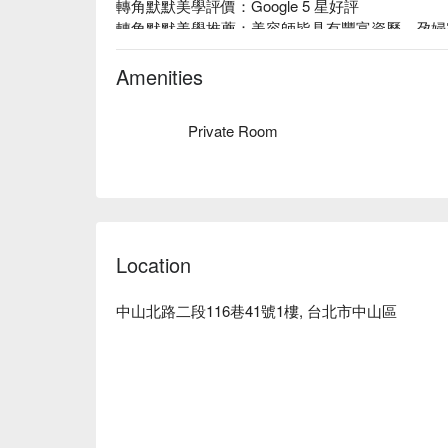
轉角默默美學評價：Google 5 星好評

轉角默默美學推薦：美容師皆具有豐富資歷，孕婦
走高質感輕奢風設計，隱密性高。

轉角默默美學預約、轉角默默美學價格、轉角默默美
Amenities
Private Room
Location
中山北路二段116巷41號1樓, 台北市中山區