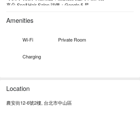
享朵 Spa&Hair Salon 評價：Google 5 星。

享朵 Spa&Hair Salon  使用頂級精油，依照您的身體屬性選擇
搭配，再運用獨特的按摩手法來讓您達到身心靈的平靜。

Amenities
享朵 Spa&Hair Salon 預約、享朵 Spa&Hair Salon價格、享朵 
Spa&Hair Salon優惠立刻查看⬇︎
Wi-Fi
Private Room
Charging
Location
農安街12-6號2樓, 台北市中山區