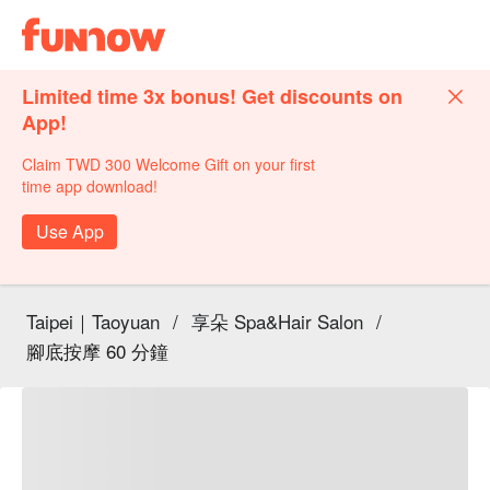
Limited time 3x bonus! Get discounts on
App!
Claim TWD 300 Welcome Gift on your first
time app download!
Use App
Taipei｜Taoyuan
/
享朵 Spa&Hair Salon
/
腳底按摩 60 分鐘