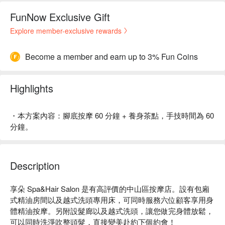
FunNow Exclusive Gift
Explore member-exclusive rewards
Become a member and earn up to 3% Fun Coins
Highlights
・本方案內容：腳底按摩 60 分鐘 + 養身茶點，手技時間為 60
分鐘。
Description
享朵 Spa&Hair Salon 是有高評價的中山區按摩店。設有包廂
式精油房間以及越式洗頭專用床，可同時服務六位顧客享用身
體精油按摩。另附設髮廊以及越式洗頭，讓您做完身體放鬆，
可以同時洗淨吹整頭髮，直接變美赴約下個約會！
