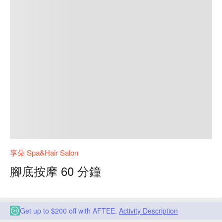
享朵 Spa&Hair Salon
腳底按摩 60 分鐘
Get up to $200 off with AFTEE.
Activity Description