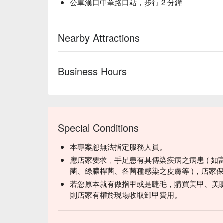
公車漢口中華路口站，步行 2 分鐘
Nearby Attractions
Business Hours
Special Conditions
本專案恕無法指定服務人員。
應店家要求，手足患有具傳染疾病之病患 ( 如
菌、綠膿桿菌、各菌種感染之皮膚等 )，店家
若您原本就有做指甲或是睫毛，購買美甲、美
則店家有權於現場收取卸甲費用。