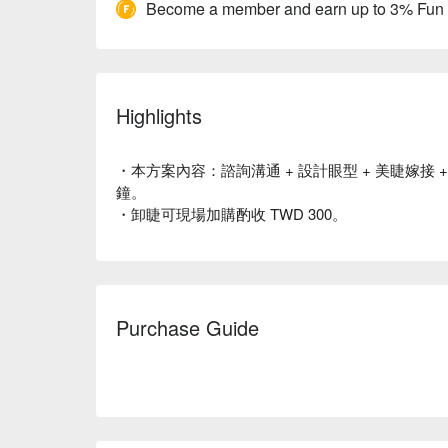
Become a member and earn up to 3% Fun
Highlights
・本方案內容：諮詢溝通 + 設計眼型 + 美睫嫁接 
鐘。
・卸睫可現場加購酌收 TWD 300。
Purchase Guide