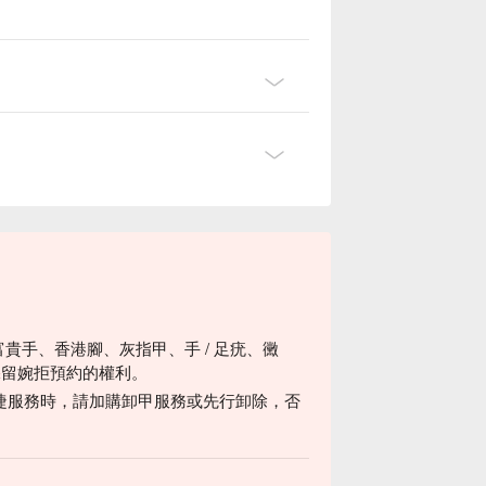
富貴手、香港腳、灰指甲、手 / 足疣、黴
保留婉拒預約的權利。
睫服務時，請加購卸甲服務或先行卸除，否