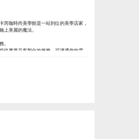
卡芮咖時尚美學館是一站到位的美學店家，
施上美麗的魔法。

。

提供專業且客製化的服務，可溝通您的需
卡芮咖時尚美學館預約、卡芮咖時尚美學館價格、卡芮咖時尚美學館優惠立刻查看 ⬇︎										