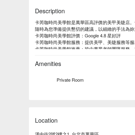
Description
卡芮咖時尚美學館是萬華區高評價的美甲美睫店。
隨時為您準備提供懇切的建議，以細緻的手法為妳
卡芮咖時尚美學館評價：Google 4.8 星好評

卡芮咖時尚美學館服務：提供美甲、美睫服務等服務
卡芮咖時尚美學館推薦：皆由專業老師團隊服務，
求，打造專屬於你的風格！

Amenities
Private Room
Location
漢中街2號2樓之1, 台北市萬華區