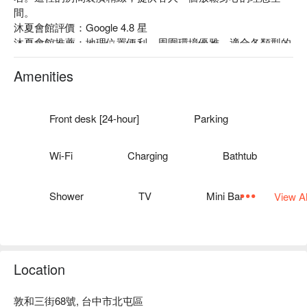
間。

沐夏會館評價：Google 4.8 星

沐夏會館推薦：地理位置便利，周圍環境優雅，適合各類型的
客人。無論是商務出差還是家庭旅遊，這裡都能提供舒適的住
宿體驗。

Amenities
編號：臺中市旅館 504

沐夏會館優惠、沐夏會館住宿方案、沐夏會館休息方案立刻查
看⬇︎
Front desk [24-hour]
Parking
Wi-Fi
Charging
Bathtub
Shower
TV
Mini Bar
View Al
Location
敦和三街68號, 台中市北屯區