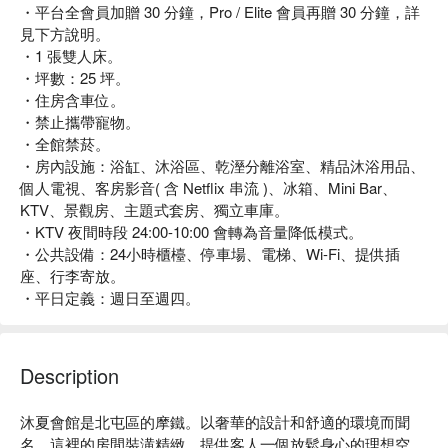
・平台全會員加贈 30 分鐘，Pro / Elite 會員再贈 30 分鐘，詳
見下方說明。
・1 張雙人床。
・坪數：25 坪。
・住房含車位。
・禁止攜帶寵物。
・全館禁菸。
・房內設施：浴缸、沐浴區、乾溼分離浴室、精品沐浴用品、
個人電視、客房影音( 含 Netflix 串流 )、冰箱、Mini Bar、
KTV、景觀房、主題式套房、獨立車庫。
・KTV 夜間時段 24:00-10:00 會轉為音量降低模式。
・公共設備：24小時櫃檯、停車場、電梯、Wi-Fi、提供插
座、行李寄放。
・平日定義：週日至週四。
Description
沐夏會館是北屯區的摩鐵。以奢華的設計和舒適的環境而聞
名。這裡的房間裝潢精緻，提供客人一個放鬆身心的理想空