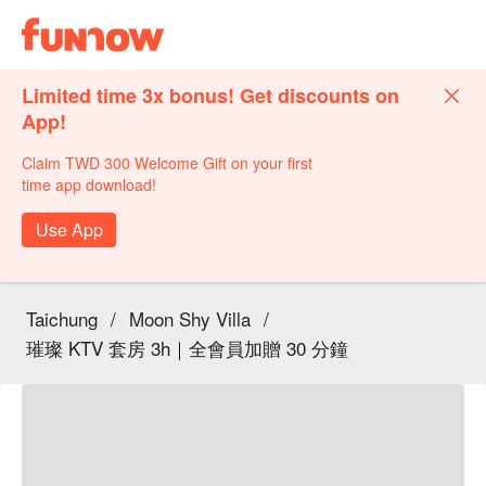
Limited time 3x bonus! Get discounts on
App!
Claim TWD 300 Welcome Gift on your first
time app download!
Use App
Taichung
/
Moon Shy Villa
/
璀璨 KTV 套房 3h｜全會員加贈 30 分鐘