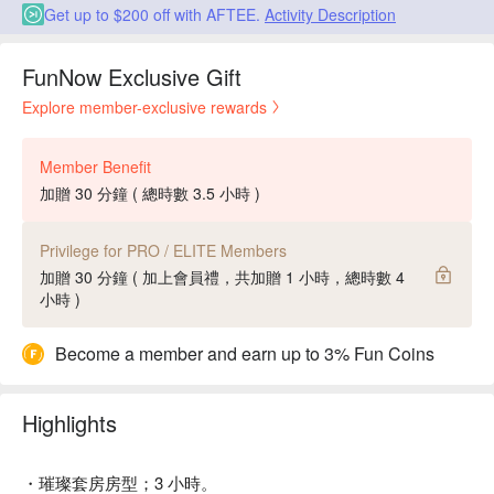
Get up to $200 off with AFTEE.
Activity Description
FunNow Exclusive Gift
Explore member-exclusive rewards
Member Benefit
加贈 30 分鐘 ( 總時數 3.5 小時 )
Privilege for PRO / ELITE Members
加贈 30 分鐘 ( 加上會員禮，共加贈 1 小時，總時數 4
小時 )
Become a member and earn up to 3% Fun Coins
Highlights
・璀璨套房房型；3 小時。