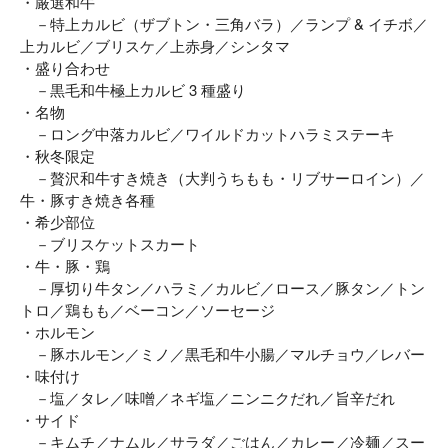
・厳選和牛
－特上カルビ（ザブトン・三角バラ）／ランプ & イチボ／
上カルビ／ブリスケ／上赤身／シンタマ
・盛り合わせ
－黒毛和牛極上カルビ 3 種盛り
・名物
－ロング中落カルビ／ワイルドカットハラミステーキ
・秋冬限定
－贅沢和牛すき焼き（大判うちもも・リブサーロイン）／
牛・豚すき焼き各種
・希少部位
－ブリスケットスカート
・牛・豚・鶏
－厚切り牛タン／ハラミ／カルビ／ロース／豚タン／トン
トロ／鶏もも／ベーコン／ソーセージ
・ホルモン
－豚ホルモン／ミノ／黒毛和牛小腸／マルチョウ／レバー
・味付け
－塩／タレ／味噌／ネギ塩／ニンニクだれ／旨辛だれ
・サイド
－キムチ／ナムル／サラダ／ごはん／カレー／冷麺／スー