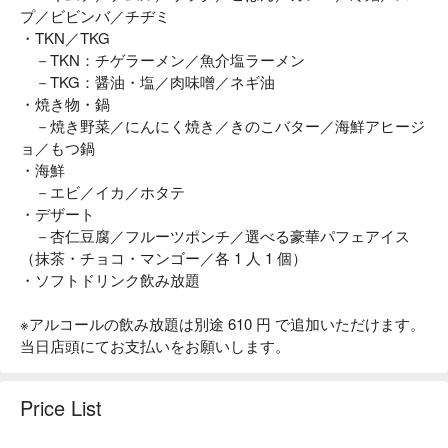
プ／ビビンバ／チヂミ
・TKN／TKG
－TKN：チゲラーメン／魚介塩ラーメン
－TKG：醤油・塩／肉味噌／ネギ油
・焼き物・鍋
－焼き野菜／にんにく焼き／きのこバター／海鮮アヒージ
ョ／もつ鍋
・海鮮
－エビ／イカ／ホタテ
・デザート
－杏仁豆腐／フルーツポンチ／選べる豪華パフェアイス
（抹茶・チョコ・マンゴー／各 1 人 1 個）
・ソフトドリンク飲み放題
※アルコールの飲み放題は別途 610 円 で追加いただけます。
当日店頭にてお支払いをお願いします。
Price List