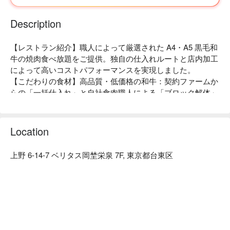
Description
【レストラン紹介】職人によって厳選された A4・A5 黒毛和
牛の焼肉食べ放題をご提供。独自の仕入れルートと店内加工
によって高いコストパフォーマンスを実現しました。

【こだわりの食材】高品質・低価格の和牛：契約ファームか
らの「一括仕入れ」と自社食肉職人による「ブロック解体」
にて中間加工料を抑え、圧倒的なコストパフォーマンスを実
現！和牛ランイチやシンタマなどの希少部位をリーズナブル
に食べ放題でご提供が可能に！

Location
【店内雰囲気】飯田橋の夜景が見えるお席あり！デート・女
子会にぴったりです。6 ~ 10 名様までご利用頂ける完全個室
上野 6-14-7 ベリタス岡埜栄泉 7F, 東京都台東区
も完備致しております。