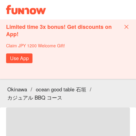
Limited time 3x bonus! Get discounts on
App!
Claim JPY 1200 Welcome Gift!
Use App
Okinawa
/
ocean good table 石垣
/
カジュアル BBQ コース