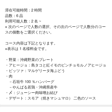
滞在可能時間：2 時間
品数：6 品
利用可能人数：2 名 ~
※ 次のページで人数の選択、その次のページで人数分のコー
スの個数をご選択ください。
コース内容は下記となります。
※表示は 1 名様料金です。
・野菜：沖縄野菜のプレート
・アヒージョ：島タコと紅イモのピンチョモルノアヒージョ
・ピッツァ：マルゲリータ海ぶどう
・肉
－石垣牛 100 ％ハンバーグ
－やんばる若鶏・沖縄県産牛
・〆：ジューシー肉味噌お結び
・デザート：スモア（焼きマシュマロ） 二色のソース