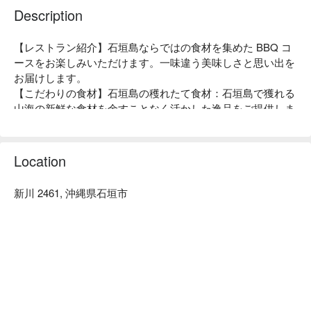
Description
【レストラン紹介】石垣島ならではの食材を集めた BBQ コ
ースをお楽しみいただけます。一味違う美味しさと思い出を
お届けします。

【こだわりの食材】石垣島の穫れたて食材：石垣島で獲れる
山海の新鮮な食材を余すことなく活かした逸品をご提供しま
す。

【素敵なビュー】竹富島を望むオーシャンビューと広いガー
デンを備えたプライベート感覚あふれる落ち着いた雰囲気が
Location
魅力。日没前にお越しいただくと、石垣島でもトップクラス
の美しいサンセットがご覧になれます。
新川 2461, 沖縄県石垣市