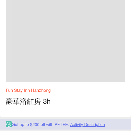
Fun Stay Inn Hanzhong
豪華浴缸房 3h
Get up to $200 off with AFTEE.
Activity Description