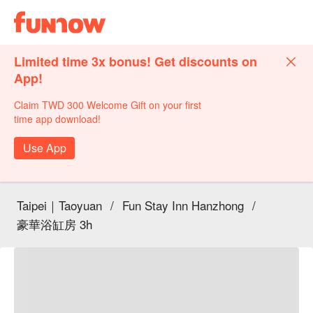
Limited time 3x bonus! Get discounts on
App!
Claim TWD 300 Welcome Gift on your first
time app download!
Use App
Taipei｜Taoyuan
/
Fun Stay Inn Hanzhong
/
豪華浴缸房 3h