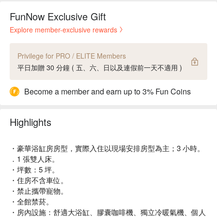
FunNow Exclusive Gift
Explore member-exclusive rewards
Privilege for PRO / ELITE Members
平日加贈 30 分鐘 ( 五、六、日以及連假前一天不適用 )
Become a member and earn up to 3% Fun Coins
Highlights
・豪華浴缸房房型，實際入住以現場安排房型為主；3 小時。
．1 張雙人床。
・坪數：5 坪。
・住房不含車位。
・禁止攜帶寵物。
・全館禁菸。
・房內設施：舒適大浴缸、膠囊咖啡機、獨立冷暖氣機、個人