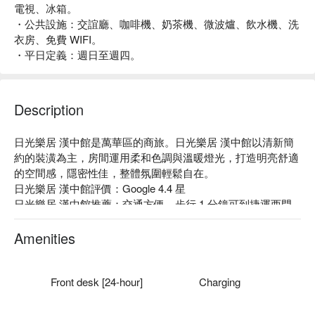
電視、冰箱。
・公共設施：交誼廳、咖啡機、奶茶機、微波爐、飲水機、洗
衣房、免費 WIFI。
・平日定義：週日至週四。
Description
日光樂居 漢中館是萬華區的商旅。日光樂居 漢中館以清新簡
約的裝潢為主，房間運用柔和色調與溫暖燈光，打造明亮舒適
的空間感，隱密性佳，整體氛圍輕鬆自在。

日光樂居 漢中館評價：Google 4.4 星 

日光樂居 漢中館推薦：交通方便，步行 1 分鐘可到捷運西門
站。鄰近西門町商圈、西門紅樓、電影街等熱門景點，逛街美
食選擇豐富。

Amenities
日光樂居 漢中館優惠、日光樂居 漢中館住宿方案、日光樂居 
漢中館休息方案立刻查看⬇︎
Front desk [24-hour]
Charging