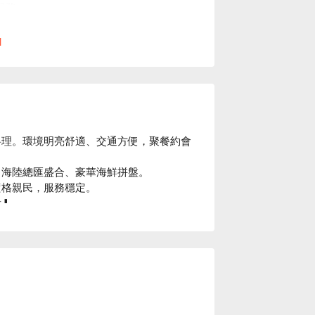
服務。
訂位時間或人數，請提前來電告知。
l
料理。環境明亮舒適、交通方便，聚餐約會
海陸總匯盛合、豪華海鮮拼盤。

格親民，服務穩定。

⬇︎