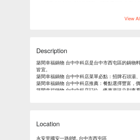
超過 6 位訂位或特殊活動，請來電預約由專人
訂位時間請準時或提前至櫃檯報到，若需更改
View Al
Description
築間幸福鍋物 台中中科店是台中市西屯區的鍋物
皆宜。

築間幸福鍋物 台中中科店菜單必點：招牌石頭湯、
築間幸福鍋物 台中中科店推薦：餐點選擇豐富，價
築間幸福鍋物 台中中科店訂位、優惠資訊立刻查看
Location
永安里國安一路8號, 台中市西屯區