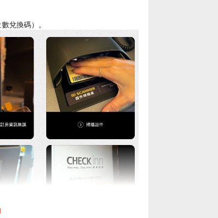
 位數兌換碼）。
l