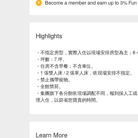
Become a member and earn up to 3% Fun
Highlights
・不指定房型，實際入住以現場安排房型為主；6 
・坪數：7 坪。
・住房不含早餐；不含車位。
・1 張雙人床 / 2 張單人床，依現場安排不指定。
・禁止攜帶寵物。
・全館禁菸。
・集團旗下各分館依現場調配不同，報到採人工或
理入住，以節省您寶貴的時間。
Learn More