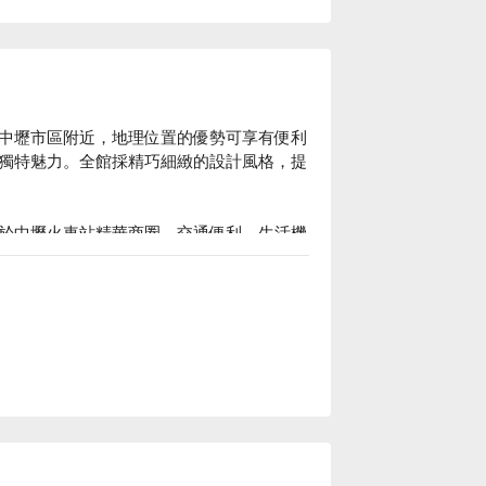
中壢市區附近，地理位置的優勢可享有便利
獨特魅力。全館採精巧細緻的設計風格，提
於中壢火車站精華商圈，交通便利、生活機
的選擇。

，房內採簡約設計風格，空間寬敞宜人，提
有寛大舒適的客房，本著人性化服務的專業
顧客的需求為出發點，提供顧客最舒適的住
宿方案、承攜行旅中壢中正館休息方案立刻