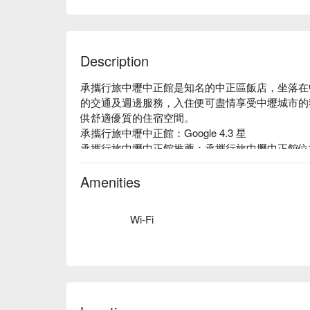
Description
承攜行旅中壢中正館是知名的中正區飯店，坐落在
的交通及週邊服務，入住便可盡情享受中壢城市的
供舒適優質的住宿空間。

承攜行旅中壢中正館：Google 4.3 星

承攜行旅中壢中正館推薦：承攜行旅中壢中正館位
能佳，無論是洽公商旅或是旅遊規劃，絕對是最佳
踏入大廳，映入眼簾的是精心設計的日式庭園造景
Amenities
供旅客愜意舒適的住宿環境。承攜行旅中壢中正館
與熱誠客房的規劃與熱誠，客房的規劃與設計皆以
Wi-Fi
房環境。

承攜行旅中壢中正館優惠、承攜行旅中壢中正館住
查看⬇︎