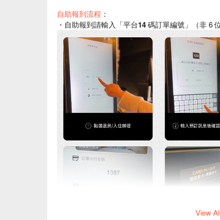
自助報到流程
：
・自助報到請輸入「
平台14 碼訂單編號
」（非 6
View Al