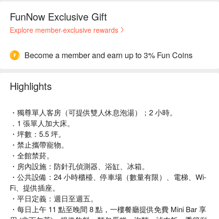
FunNow Exclusive Gift
Explore member-exclusive rewards
Become a member and earn up to 3% Fun Coins
Highlights
・獨尊單人客房（可提供雙人休息泡湯）；2 小時。
．1 張單人加大床。
・坪數：5.5 坪。
・禁止攜帶寵物。
・全館禁菸。
・房內設施：防針孔偵測器、浴缸、冰箱。
・公共設備：24 小時櫃檯、停車場（數量有限）、電梯、Wi-
Fi、提供插座。
・平日定義：週日至週五。
・每日上午 11 點至晚間 8 點，一樓餐廳提供免費 Mini Bar 享