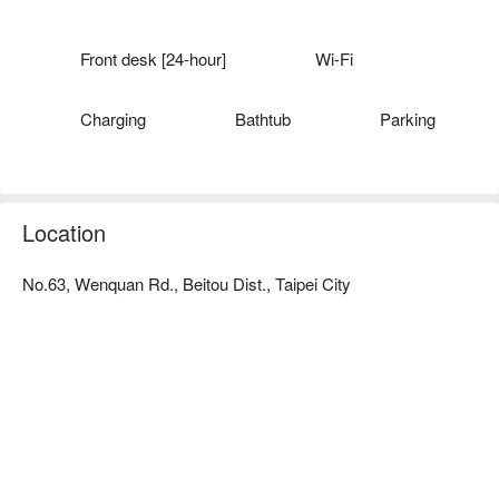
漾館溫泉飯店推薦：距離新北投捷運站步行約 10 分鐘。

漾館溫泉飯店優惠、漾館溫泉飯店住宿方案、漾館溫泉飯店休
息方案立刻查看⬇︎
Front desk [24-hour]
Wi-Fi
Charging
Bathtub
Parking
Location
No.63, Wenquan Rd., Beitou Dist., Taipei City