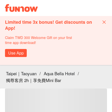
Limited time 3x bonus! Get discounts on
App!
Claim TWD 300 Welcome Gift on your first
time app download!
Use App
Taipei｜Taoyuan
/
Aqua Bella Hotel
/
獨尊客房 2h｜享免費Mini Bar