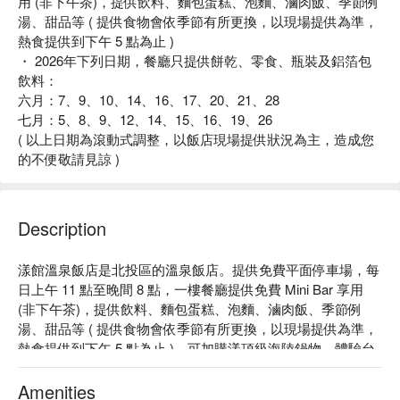
用 (非下午茶)，提供飲料、麵包蛋糕、泡麵、滷肉飯、季節例
湯、甜品等 ( 提供食物會依季節有所更換，以現場提供為準，
熱食提供到下午 5 點為止 )
・ 2026年下列日期，餐廳只提供餅乾、零食、瓶裝及鋁箔包
飲料：
六月：7、9、10、14、16、17、20、21、28
七月：5、8、9、12、14、15、16、19、26
( 以上日期為滾動式調整，以飯店現場提供狀況為主，造成您
的不便敬請見諒 )
Description
漾館溫泉飯店是北投區的溫泉飯店。提供免費平面停車場，每
日上午 11 點至晚間 8 點，一樓餐廳提供免費 Mini Bar 享用 
(非下午茶)，提供飲料、麵包蛋糕、泡麵、滷肉飯、季節例
湯、甜品等 ( 提供食物會依季節有所更換，以現場提供為準，
熱食提供到下午 5 點為止 )。可加購漾頂級海陸鍋物，體驗台
灣頂級現流海鮮鍋物享受。

漾館溫泉飯店評價：Google 4 星 

Amenities