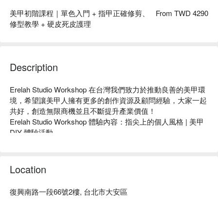
美甲初階課程｜單色入門 + 指甲正確修剪、
From TWD 4290
修型教學 + 硬皮死皮護理
Description
Erelah Studio Workshop 在台灣我們致力於推動良善的美甲環
境，希望讓美甲人擁有更多的創作資源及顧問經驗，大家一起
共好，創造無限商機並且不斷提升產業價值！					

Erelah Studio Workshop 體驗內容：指尖上的個人風格 | 美甲 
DIY 體驗活動

Erelah Studio Workshop 評價：Google 好評推薦

Erelah Studio Workshop 推薦：手把手陪伴製作出一組（10
片）的手部造型穿戴甲，方案內可選擇的主題材料風格超過百
Location
種。

Erelah Studio Workshop 預約、Erelah Studio Workshop價格
復興南路一段66號2樓, 台北市大安區
立刻查看