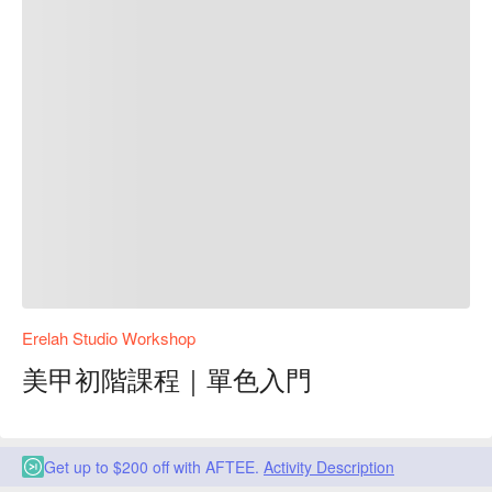
Erelah Studio Workshop
美甲初階課程｜單色入門
Get up to $200 off with AFTEE.
Activity Description