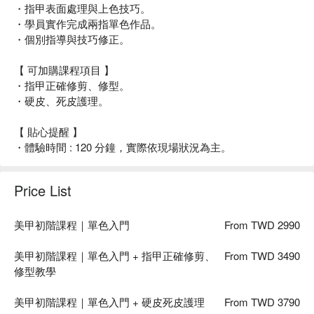
・指甲表面處理與上色技巧。
・學員實作完成兩指單色作品。
・個別指導與技巧修正。
【 可加購課程項目 】
・指甲正確修剪、修型。
・硬皮、死皮護理。
【 貼心提醒 】
・體驗時間 : 120 分鐘，實際依現場狀況為主。
Price List
美甲初階課程｜單色入門
From TWD 2990
美甲初階課程｜單色入門 + 指甲正確修剪、
From TWD 3490
修型教學
美甲初階課程｜單色入門 + 硬皮死皮護理
From TWD 3790