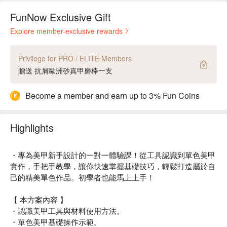
FunNow Exclusive Gift
Explore member-exclusive rewards
Privilege for PRO / ELITE Members
贈送 抗屑歐洲砂真甲磨棒一支
Become a member and earn up to 3% Fun Coins
Highlights
・專為美甲新手設計的一對一體驗課！從工具認識到單色美甲
實作，手把手教學，讓你快速掌握基礎技巧，輕鬆打造屬於自
己的精美單色作品。初學者也能馬上上手！
【 本方案內容 】
・認識美甲工具與材料使用方法。
・單色美甲基礎操作示範。