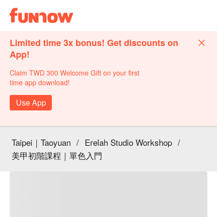
Limited time 3x bonus! Get discounts on
App!
Claim TWD 300 Welcome Gift on your first
time app download!
Use App
Taipei｜Taoyuan
/
Erelah Studio Workshop
/
美甲初階課程｜單色入門