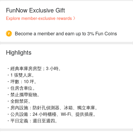
FunNow Exclusive Gift
Explore member-exclusive rewards
Become a member and earn up to 3% Fun Coins
Highlights
・經典車庫房房型；3 小時。
・1 張雙人床。
・坪數：10 坪。
・住房含車位。
・禁止攜帶寵物。
・全館禁菸。
・房內設施：防針孔偵測器、冰箱、獨立車庫。
・公共設備：24 小時櫃檯、Wi-Fi、提供插座。
・平日定義：週日至週四。