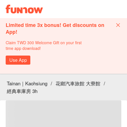
Limited time 3x bonus! Get discounts on
App!
Claim TWD 300 Welcome Gift on your first
time app download!
Use App
Tainan｜Kaohsiung
/
花鄉汽車旅館 大寮館
/
經典車庫房 3h