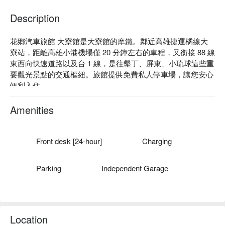
Description
花鄉汽車旅館 大寮館是大寮館的摩鐵。鄰近高雄捷運橘線大
寮站，距離高雄小港機場僅 20 分鐘左右的車程，又銜接 88 線
東西向快速道路以及台 1 線，是往墾丁、屏東、小琉球這些重
要觀光景點的交通樞紐。旅館提供免費私人停車場，讓您安心
便利入住。

花鄉汽車旅館 大寮館評價：網友好評推薦

花鄉汽車旅館 大寮館推薦：近著名景點，如佛光山、澄清
Amenities
湖、義大世界等。

花鄉汽車旅館 大寮館優惠、花鄉汽車旅館 大寮館住宿方案、
花鄉汽車旅館 大寮館休息方案立刻查看⬇︎
Front desk [24-hour]
Charging
Parking
Independent Garage
Location