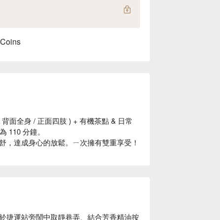
 Coins
( 背面全身 / 正面四肢 ) + 有機茶點 & 日常
為 110 分鐘。
舒，達成身心的放鬆。ㄧ次擁有雙重享受！
於捷運站旁鬧中取靜巷弄、結合芳香精油按