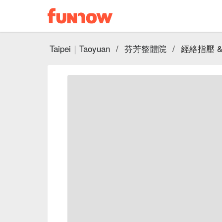
Taipei｜Taoyuan
/
芬芳整體院
/
經絡指壓 & 