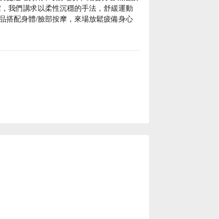
館，我們講求以柔性沉穩的手法，舒緩運動
品搭配身體/臉部按摩，來場放鬆疲備身心