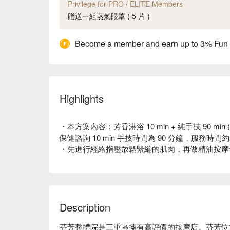
Privilege for PRO / ELITE Members
贈送ㄧ組蒸氣眼罩 ( 5 片 )
Become a member and earn up to 3% Fun
Highlights
・本方案內容：芳香淋浴 10 min + 純手技 90 min 
保健諮詢 10 min 手技時間為 90 分鐘，服務時間約
・先進行經絡指壓放鬆緊繃的肌肉，再做精油按摩
Description
芬芳整體院是三重區擁有高評價的按摩店。芬芳位