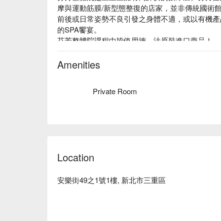
摩與運動筋膜/新型態整復的店家，並非傳統國術
前後或日常姿勢不良引發之身體不適，或以有機產
的SPA饗宴。

芬芳整體院課程中皆使用德，法原裝進口商品！

芬芳整體院 評價：Google 5 星、平台 5 星好評

芬芳整體院 預約、價格、優惠立刻查看⬇︎
Amenities
Private Room
Location
安樂街49之1號1樓, 新北市三重區