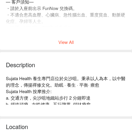
— 客戶須知—
・請於入座前出示 FunNow 兌換碼。
・不適合患高血壓、心臟病、急性腦出血、重度貧血、動脈硬
化症、孕婦等人士。
・訂單一經確認，不可取消及退款。
・如有任何爭議，店家 及 FunNow 保留最終決定權。
View All
Description
Sujata Health 養生專門店位於尖沙咀。秉承以人為本，以中醫
的理念，傳揚禪修文化。助眠 · 養生 · 平衡· 療愈	

Sujata Health 按摩推介:

a. 交通方便，尖沙咀地鐵站步行 2 分鐘即達

b. 經絡頭療 · 女性健康 · 五行脾胃· 頌缽療愈

尖沙咀按摩 - Sujata Health 立刻預訂														
Location