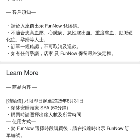
— 客戶須知—
・請於入座前出示 FunNow 兌換碼。
・不適合患高血壓、心臟病、急性腦出血、重度貧血、動脈硬
化症、孕婦等人士。
・訂單一經確認，不可取消及退款。
・如有任何爭議，店家 及 FunNow 保留最終決定權。
Learn More
— 商品內容 —
[體驗價] 只限即日起至2025年8月31日
・頌缽安睡頭療 SPA (60分鐘)
・購買時請選擇出席人數及所需時間
— 使用方式—
・於 FunNow 選擇時段購買後，請在抵達時出示 FunNow 訂
單編號。