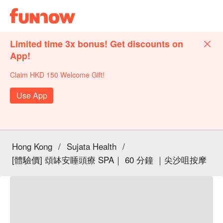
Limited time 3x bonus! Get discounts on
App!
Claim HKD 150 Welcome Gift!
Use App
Hong Kong
/
Sujata Health
/
[體驗價] 頌缽安睡頭療 SPA｜ 60 分鐘 ｜尖沙咀按摩