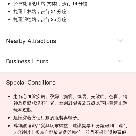
公車捷運芝山站(文林)，步行 19 分鐘
捷運士林站，步行 21 分鐘
捷運明德站，步行 25 分鐘
Nearby Attractions
Business Hours
Special Conditions
患有心血管疾病、孕婦、癲癇、氣喘、光敏症、色盲、精
神及身體狀況不佳者、幽閉恐懼者及五歲以下孩童禁止遊
玩本遊戲。
建議穿著方便行動的服裝與鞋子。
爲維護遊戲品質與玩家權益，建議提早 5 分鐘報到，遲到
5 分鐘以上視為自動放棄參與權益，並且不提供退換票服