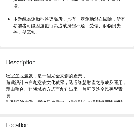
場。
本遊戲為運動型娛樂場所，具有一定運動潛在風險，所有
參加者可能因遊戲行為造成身體不適、受傷、財物損失
等，望眾知。
【節奏42格】節奏與準確度!
參與遊戲前請確認自身身體狀況及精神狀況皆良好，自行
「反應快嗎?踩對格子，連擊得分!」
承擔現場遊戲可能發生之任何意外風險並願意免除業者與
燈光隨機亮起，跟著節奏起跳、
工作人員相關一切責任。
Description
踩中目標!考驗你的準確度!
本活動前、後，如有任何健康疑慮或醫療問題，建議立刻
【遊戲時間】
密室逃脫遊戲，是一個完全文創的產業，

停止活動，並通知工作人員。
18分鐘(15分鐘遊戲體驗+3分鐘行前解說)
遊戲設計來自創意或文化積累，透過智慧財產之形成及運用，

藉由整合、跨領域的方式而創造出來，兼可促進全民美學素
為避免不可預期狀況，患有心血管疾病、孕婦、癲癇、氣
【遊玩人數】
養，

喘、光敏症、色盲、精神及身體狀況不佳者、幽閉恐懼者
1-2位(未滿5歲禁止入場，5歲以上需購票，5~8 歲孩童入場需
調劑精神生活，釋放日常壓力，促進親友交流與培養團隊默
及五歲以下孩童禁止遊玩本遊戲。
家長購票陪同)
契。 

快號召你與妳的夥伴抱著愉快的心情，

遊戲過程請務必遵守現場人員指示，若造成物品損壞需照
前往逃生門，你們將會進入一個安全的密室，

Location
價賠償。
貼心提醒:
那是一個配合故事，設計打造出來的奇幻空間，

※ 迷動格子位於兒童新樂園裡面，此產品票價不含樂園門票