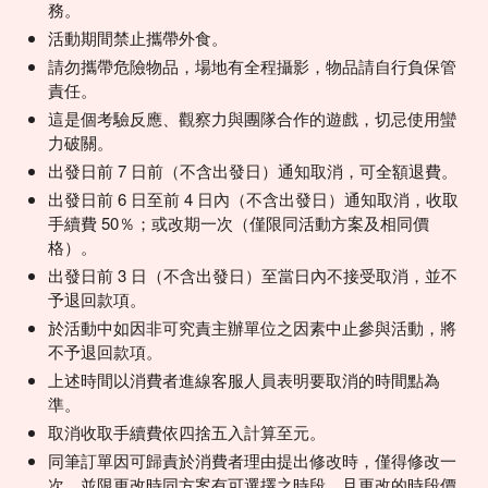
務。
活動期間禁止攜帶外食。
請勿攜帶危險物品，場地有全程攝影，物品請自行負保管
責任。
這是個考驗反應、觀察力與團隊合作的遊戲，切忌使用蠻
力破關。
出發日前 7 日前（不含出發日）通知取消，可全額退費。
出發日前 6 日至前 4 日內（不含出發日）通知取消，收取
手續費 50％；或改期一次（僅限同活動方案及相同價
格）。
出發日前 3 日（不含出發日）至當日內不接受取消，並不
予退回款項。
於活動中如因非可究責主辦單位之因素中止參與活動，將
不予退回款項。
上述時間以消費者進線客服人員表明要取消的時間點為
準。
取消收取手續費依四捨五入計算至元。
同筆訂單因可歸責於消費者理由提出修改時，僅得修改一
次，並限更改時同方案有可選擇之時段，且更改的時段價