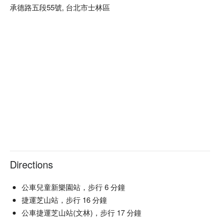
經過小天使的行前說明後，接著融入遊戲，

若有發生嘔吐、如廁等情況造成環境困擾，需支付清潔費
承德路五段55號, 台北市士林區
※ 迷動格子報到處：兒童新樂園一樓遊客服務中心對面
開始一關關的挑戰，展開一段段的冒險，共同寫下美好的一
1000元以上(依照嚴重程度調整)。
刻，成為彼此難忘的回憶。

「了解逃生門」

請提前5分鐘至現場等候，遲到 5 分鐘以上主辦單位有權終
從2013年07月啟程，源自一個喜歡玩遊戲的念頭，假如遊戲變
止活動並且不提供退換票服務。
成實景會怎樣呢? 便動手把腦中的異想天開逐漸具體化。

「逃生門」

遊戲期間禁止攜入手機、相機或以任何形式紀錄活動內
為什麼要取這名字呢? 密室逃脫的宗旨，就是在有限的時間
容，違者恐觸及法律問題。
內，想辦法逃出生天，找到那永遠不可忽視的一道門。

「永遠不可忽視的一道門」

本遊戲雖已有足夠安全措施，遊玩時仍須注意安全，避免
人生的每個階段，一望無際看不到遠景，只能迎接眼前一道一
做出危險行為。
道瓶頸與阻礙所化成的門，令人不敢漠視，

只有突破它後才能繼續前進，才能知道結果，這也是「逃生
購票即同意以上事項，售出後不予退換票。
門」想要達到的宗旨，勇於挑戰、勇於出發！
Directions
公車兒童新樂園站，步行 6 分鐘
捷運芝山站，步行 16 分鐘
公車捷運芝山站(文林)，步行 17 分鐘