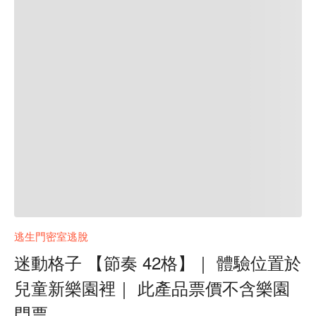
逃生門密室逃脫
迷動格子 【節奏 42格】｜ 體驗位置於
兒童新樂園裡｜ 此產品票價不含樂園
門票