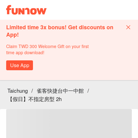
Limited time 3x bonus! Get discounts on
App!
Claim TWD 300 Welcome Gift on your first
time app download!
Use App
Taichung
/
雀客快捷台中一中館
/
【假日】不指定房型 2h