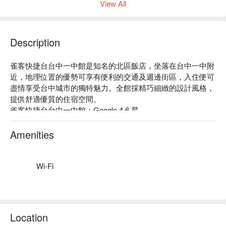
View All
Description
雀客快捷台台中一中館是知名的北區飯店，坐落在台中一中附
近，地理位置的優勢可享有便利的交通及週邊街區，入住便可
盡情享受台中城市的獨特魅力。全館採精巧細緻的設計風格，
提供舒適優質的住宿空間。

雀客快捷台台中一中館：Google 4.6 星

雀客快捷台台中一中館推薦：雀客快捷台台中一中館位於台中
鬧區，節省旅客移動及時間成本，讓旅程能有更多精彩時刻。
Amenities
簡單不繁複的設計為視覺帶來整齊和諧，也讓空間更開闊明
亮。嚴謹的細節處理，讓旅客體驗優質的住宿服務。

雀客快捷台台中一中館優惠、雀客快捷台台中一中館住宿方
Wi-Fi
案、雀客快捷台台中一中館休息方案立刻查看⬇︎
Location