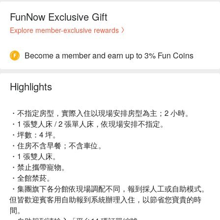
FunNow Exclusive Gift
Explore member-exclusive rewards
Become a member and earn up to 3% Fun Coins
Highlights
・不指定房型，實際入住以現場安排房型為主；2 小時。
・1 張雙人床 / 2 張單人床，依現場安排不指定。
・坪數：4 坪。
・住房不含早餐；不含車位。
・1 張雙人床。
・禁止攜帶寵物。
・全館禁菸。
・集團旗下各分館依現場調配不同，報到採人工或自助模式。
但皆歡迎賓客用自助報到系統辦理入住，以節省您寶貴的時
間。