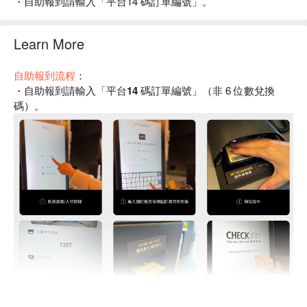
・自助報到請輸入「平台14 碼訂單編號」。
Learn More
自助報到流程
：
・自助報到請輸入「
平台14 碼訂單編號
」（非 6 位數兌換
碼）。