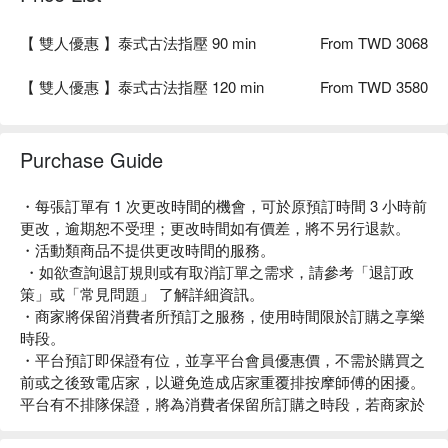
【 雙人優惠 】泰式古法指壓 90 min
From TWD 3068
【 雙人優惠 】泰式古法指壓 120 min
From TWD 3580
Purchase Guide
・每張訂單有 1 次更改時間的機會，可於原預訂時間 3 小時前
更改，逾期恕不受理；更改時間如有價差，將不另行退款。
・活動類商品不提供更改時間的服務。
・如欲查詢退訂規則或有取消訂單之需求，請參考「退訂政
策」或「常見問題」 了解詳細資訊。
・商家將保留消費者所預訂之服務，使用時間限於訂購之享樂
時段。
・平台預訂即保證有位，並享平台會員優惠價，不需於購買之
前或之後致電店家，以避免造成店家重覆排按摩師傅的困擾。
平台有不排隊保證，將為消費者保留所訂購之時段，若商家於
15 分鐘內無法提供服務，請立即與客服聯絡。
・ 如身體有特殊狀況，如懷孕、受傷、頭痛等狀況，請於按