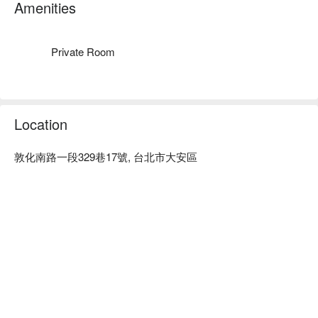
香柏木莊園 Spa 推薦：優雅、靜謐的環境，給您最高等級的
Amenities
沈浸式按摩享受。

香柏木莊園 Spa 預約、香柏木莊園 Spa 價格立刻查看 ⬇︎
Private Room
Location
敦化南路一段329巷17號, 台北市大安區