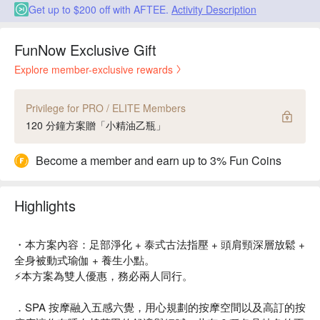
Get up to $200 off with AFTEE.
Activity Description
FunNow Exclusive Gift
Explore member-exclusive rewards
Privilege for PRO / ELITE Members
120 分鐘方案贈「小精油乙瓶」
Become a member and earn up to 3% Fun Coins
Highlights
・本方案內容：足部淨化 + 泰式古法指壓 + 頭肩頸深層放鬆 +
全身被動式瑜伽 + 養生小點。
⚡️本方案為雙人優惠，務必兩人同行。
．SPA 按摩融入五感六覺，用心規劃的按摩空間以及高訂的按