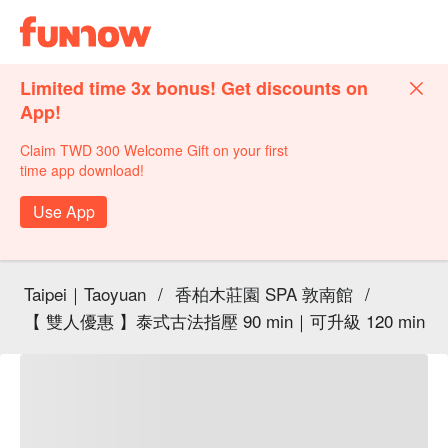
Limited time 3x bonus! Get discounts on
App!
Claim TWD 300 Welcome Gift on your first
time app download!
Use App
Taipei｜Taoyuan
/
香柏木莊園 SPA 敦南館
/
【 雙人優惠 】泰式古法指壓 90 min｜可升級 120 min