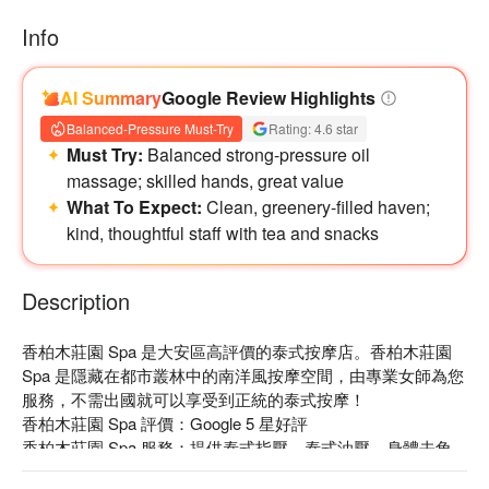
摩前主動告知師傅。
Info
・為保護下位消費者之權益，若逾時，請於訂購資訊頁致電商
家，商家視當天預約狀況，保留服務提供之權益。
・退訂請於 3 小時前辦理，詳情請參考「常見問題」，如有特
AI Summary
Google Review Highlights
殊活動商品則不適用於此規則，以商品注意事項為準。 個別
Balanced-Pressure Must-Try
Rating: 4.6 star
方案之特殊規則依注意事項為準。
Must Try:
Balanced strong-pressure oil
massage; skilled hands, great value
What To Expect:
Clean, greenery-filled haven;
kind, thoughtful staff with tea and snacks
Description
香柏木莊園 Spa 是大安區高評價的泰式按摩店。香柏木莊園 
Spa 是隱藏在都市叢林中的南洋風按摩空間，由專業女師為您
服務，不需出國就可以享受到正統的泰式按摩！

香柏木莊園 Spa 評價：Google 5 星好評

香柏木莊園 Spa 服務：提供泰式指壓、泰式油壓、身體去角
質等服務
