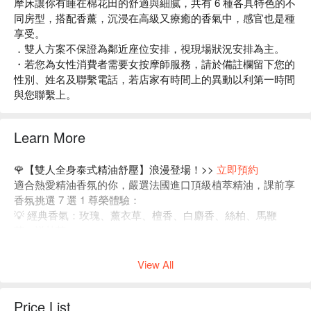
摩床讓你有睡在棉花田的舒適與細膩，共有 6 種各具特色的不
同房型，搭配香薰，沉浸在高級又療癒的香氣中，感官也是種
享受。
．雙人方案不保證為鄰近座位安排，視現場狀況安排為主。
・若您為女性消費者需要女按摩師服務，請於備註欄留下您的
性別、姓名及聯繫電話，若店家有時間上的異動以利第一時間
與您聯繫上。
Learn More
🌹【雙人全身泰式精油舒壓】浪漫登場！>>
立即預約
適合熱愛精油香氛的你，嚴選法國進口頂級植萃精油，課前享
香氛挑選 7 選 1 尊榮體驗：
💡 經典香氣：玫瑰、薰衣草、檀香、白麝香、絲柏、馬鞭
草、洋甘菊。
雙人同行、雙倍療癒，快預約你們的微醺放鬆時光 ✨
View All
Price List