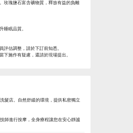
。玫瑰鹽石富含礦物質，釋放有益的負離
升睡眠品質。
員評估調整，請於下訂前知悉。
當下施作有疑慮，還請於現場提出。
大安區越式洗髮店。自然舒緩的環境，提供私密獨立
手法精湛的技師進行按摩，全身療程讓您在安⼼靜謐
ounge 價格、V Sense Spa & Lounge 優惠立