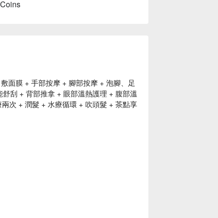
 Coins
面膜 + 手部按摩 + 腳部按摩 + 泡腳、足
能舒刮 + 背部推拿 + 眼部溫熱護理 + 腹部溫
次 + 潤髮 + 水療循環 + 吹頭髮 + 茶點享