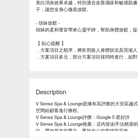
美白消炎效果卓越，特別適合改善濕疹和敏感肌膚
子，讓您全身心徹底放鬆。
- 頌缽放鬆 -
頌缽的柔和聲音帶來心靈平靜，幫助身體放鬆，提
【 貼心提醒 】
．方案項目之順序，將依照個人身體狀況及現場人
．方案項目多元，部分方案項目採同時進行，如對
Description
V Sense Spa & Lounge是擁有高評價的
空間給顧客進行療程。

V Sense Spa & Lounge評價：Google 5 星好評

V Sense Spa & Lounge推薦：店內皆由
中，釋放所有的壓⼒，重拾內⼼的寧靜與平衡。

V Sense Spa & Lounge 預約、V Sense Spa & L