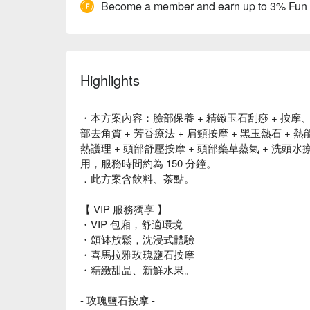
Become a member and earn up to 3% Fun
Highlights
・本方案內容：臉部保養 + 精緻玉石刮痧 + 按摩、敷
部去角質 + 芳香療法 + 肩頸按摩 + 黑玉熱石 + 熱
熱護理 + 頭部舒壓按摩 + 頭部藥草蒸氣 + 洗頭水療兩
用，服務時間約為 150 分鐘。
．此方案含飲料、茶點。
【 VIP 服務獨享 】
・VIP 包廂，舒適環境
・頌缽放鬆，沈浸式體驗
・喜馬拉雅玫瑰鹽石按摩
・精緻甜品、新鮮水果。
- 玫瑰鹽石按摩 -